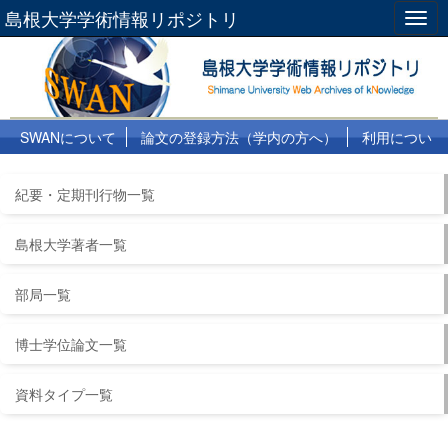
島根大学学術情報リポジトリ
Togg
navig
SWANについて
論文の登録方法（学内の方へ）
利用につい
て
よくある質問
リンク集
紀要・定期刊行物一覧
島根大学著者一覧
部局一覧
博士学位論文一覧
資料タイプ一覧