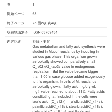
巻
1
開始ページ
68
終了ページ
75 図2枚,表4枚
収録物識別子
ISSN 03709434
内容記述
抄録・要旨
Gas metabolism and fatty acid synthesis were
studied in Mucor rouxianus by inoculing in
various gas phase. This organism grown
aerobically showed comparatively small
Q_<02>/Q_<co2> value in endogenous
respiration．But the value became bigger
than 1.00 in case glucose added exogenously
to this organism. In cells of M. rouxianus
aerobically glown,〔fatty acid mg/dry wt.
mg〕value reached to about 11%. Fatty acids
constituting fat, included in the cells were
lauric acid. (C_<12>), myristic acid(C_<14>),
palmitic acid(C_<16>), stearic acid(C_<18>),
oleic acid (C_<18:1>), and linolic acid