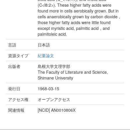
(C<l8:2>). These higher fatty acids were
found more in cells aerobically grown. But in
cells anaerobically grown by carbon dioxide，
those higher fatty acids were little found
except myristic acid, palmitic acid，and
palmitoleic acid.
言語
日本語
資源タイプ
紀要論文
出版者
島根大学文理学部
The Faculty of Literature and Science,
Shimane University
発行日
1968-03-15
アクセス権
オープンアクセス
関連情報
[NCID]
AN0010806X