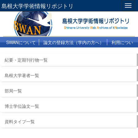
島根大学学術情報リポジトリ
Togg
navig
SWANについて
論文の登録方法（学内の方へ）
利用につい
て
よくある質問
リンク集
紀要・定期刊行物一覧
島根大学著者一覧
部局一覧
博士学位論文一覧
資料タイプ一覧