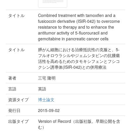
タイトル
Combined treatment with tamoxifen and a
fusicoccin derivative (ISIR-042) to overcome
resistance to therapy and to enhance the
antitumor activity of 5-fluorouracil and
gemcitabine in pancreatic cancer cells
タイトル
膵がん細胞における治療抵抗性の克服と、5-
フルオロウラシルやジェムシタビンの抗腫瘍
活性を高めるためのタモキシフェンとフシコ
クシン誘導体(ISIR-042)との併用療法
著者
三宅 隆明
言語
英語
資源タイプ
博士論文
発行日
2015-09-02
出版タイプ
Version of Record（出版社版。早期公開を含
む）