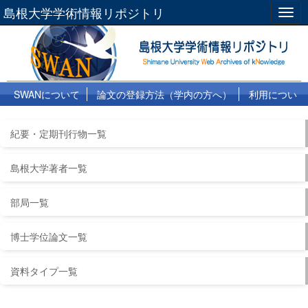
島根大学学術情報リポジトリ
Togg
navig
SWANについて
論文の登録方法（学内の方へ）
利用につい
て
よくある質問
リンク集
紀要・定期刊行物一覧
島根大学著者一覧
部局一覧
博士学位論文一覧
資料タイプ一覧