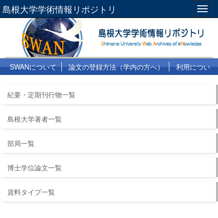
島根大学学術情報リポジトリ
Togg
navig
SWANについて
論文の登録方法（学内の方へ）
利用につい
て
よくある質問
リンク集
紀要・定期刊行物一覧
島根大学著者一覧
部局一覧
博士学位論文一覧
資料タイプ一覧