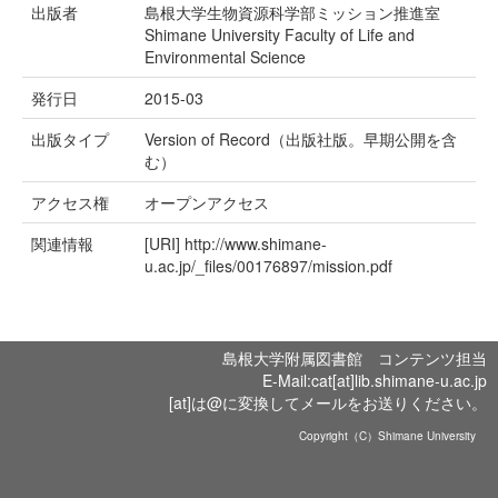
出版者
島根大学生物資源科学部ミッション推進室
Shimane University Faculty of Life and
Environmental Science
発行日
2015-03
出版タイプ
Version of Record（出版社版。早期公開を含
む）
アクセス権
オープンアクセス
関連情報
[URI]
http://www.shimane-
u.ac.jp/_files/00176897/mission.pdf
島根大学附属図書館 コンテンツ担当
E-Mail:cat[at]lib.shimane-u.ac.jp
[at]は@に変換してメールをお送りください。
Copyright（C）Shimane University