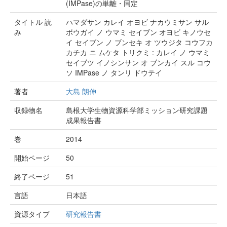
(IMPase)の単離・同定
タイトル 読
ハマダサン カレイ オヨビ ナカウミサン サル
み
ボウガイ ノ ウマミ セイブン オヨビ キノウセ
イ セイブン ノ ブンセキ オ ツウジタ コウフカ
カチカ ニ ムケタ トリクミ : カレイ ノ ウマミ
セイブツ イノシンサン オ ブンカイ スル コウ
ソ IMPase ノ タンリ ドウテイ
著者
大島 朗伸
収録物名
島根大学生物資源科学部ミッション研究課題
成果報告書
巻
2014
開始ページ
50
終了ページ
51
言語
日本語
資源タイプ
研究報告書