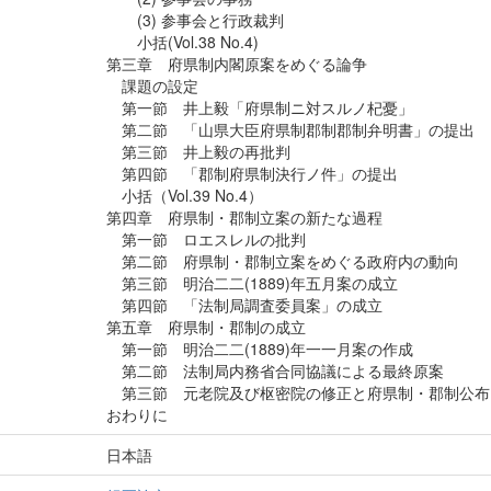
(3) 参事会と行政裁判
小括(Vol.38 No.4)
第三章 府県制内閣原案をめぐる論争
課題の設定
第一節 井上毅「府県制ニ対スルノ杞憂」
第二節 「山県大臣府県制郡制郡制弁明書」の提出
第三節 井上毅の再批判
第四節 「郡制府県制決行ノ件」の提出
小括（Vol.39 No.4）
第四章 府県制・郡制立案の新たな過程
第一節 ロエスレルの批判
第二節 府県制・郡制立案をめぐる政府内の動向
第三節 明治二二(1889)年五月案の成立
第四節 「法制局調査委員案」の成立
第五章 府県制・郡制の成立
第一節 明治二二(1889)年一一月案の作成
第二節 法制局内務省合同協議による最終原案
第三節 元老院及び枢密院の修正と府県制・郡制公布
おわりに
日本語