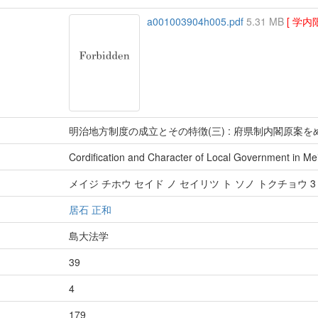
a001003904h005.pdf
5.31 MB
[ 学内
明治地方制度の成立とその特徴(三) : 府県制内閣原案
Cordification and Character of Local Government in Mei
メイジ チホウ セイド ノ セイリツ ト ソノ トクチョウ 
居石 正和
島大法学
39
4
179