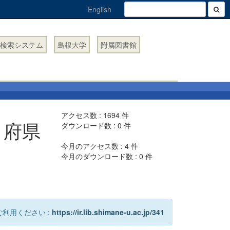
English
検索システム
島根大学
附属図書館
アクセス数 :
1694
件
 府県
ダウンロード数 :
0
件
今月のアクセス数 :
4
件
今月のダウンロード数 :
0
件
利用ください :
https://ir.lib.shimane-u.ac.jp/341