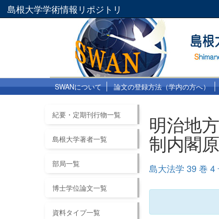
島根大学学術情報リポジトリ
SWANについて
論文の登録方法（学内の方へ）
紀要・定期刊行物一覧
明治地方
制内閣
島根大学著者一覧
部局一覧
島大法学 39 巻 4
博士学位論文一覧
資料タイプ一覧