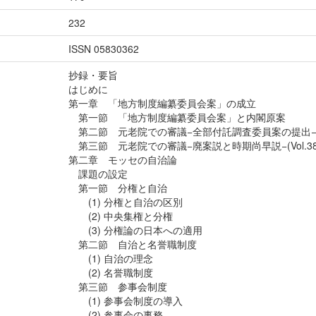
232
ISSN 05830362
抄録・要旨
はじめに
第一章 「地方制度編纂委員会案」の成立
第一節 「地方制度編纂委員会案」と内閣原案
第二節 元老院での審議−全部付託調査委員案の提出
第三節 元老院での審議−廃案説と時期尚早説−(Vol.38 N
第二章 モッセの自治論
課題の設定
第一節 分権と自治
(1) 分権と自治の区別
(2) 中央集権と分権
(3) 分権論の日本への適用
第二節 自治と名誉職制度
(1) 自治の理念
(2) 名誉職制度
第三節 参事会制度
(1) 参事会制度の導入
(2) 参事会の事務