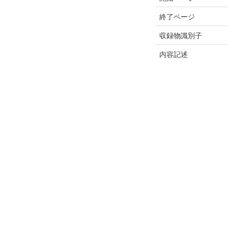
終了ページ
収録物識別子
内容記述