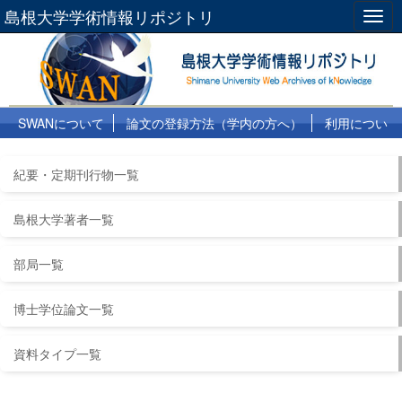
島根大学学術情報リポジトリ
Togg
navig
SWANについて
論文の登録方法（学内の方へ）
利用につい
て
よくある質問
リンク集
紀要・定期刊行物一覧
島根大学著者一覧
部局一覧
博士学位論文一覧
資料タイプ一覧