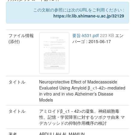
この文献の参照には次のURLをご利用ください :
https://ir.lib.shimane-u.ac.jp/32129
ファイル情報
要旨-k531.pdf
223 KB
エン
(添付)
バーゴ : 2015-06-17
タイトル
Neuroprotective Effect of Madecassoside
Evaluated Using Amyloid β_<1-42>-mediated
in vitro and in vivo Alzheimer’s Disease
Models
タイトル
アミロイドβ_<1－42>の凝集、神経細胞毒
性、記憶・学習障害に対するツボクサ由来 マ
デカソッシドの抑制作用機序の検討
著者
ABDULLAH AL MAMUN