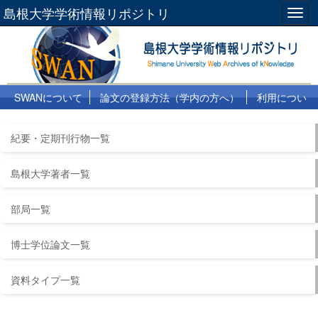
島根大学学術情報リポジトリ
Togg
navig
SWANについて
論文の登録方法（学内の方へ）
利用につい
て
よくある質問
リンク集
紀要・定期刊行物一覧
島根大学著者一覧
部局一覧
博士学位論文一覧
資料タイプ一覧