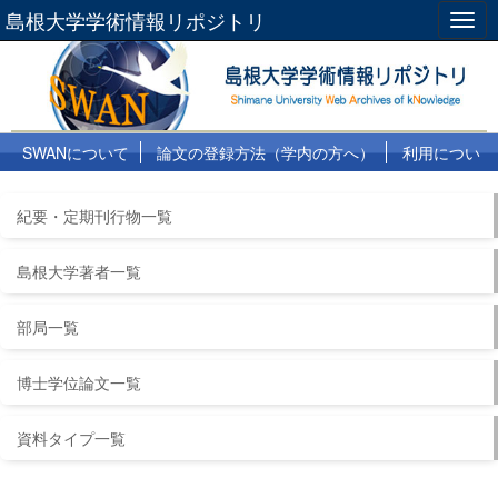
島根大学学術情報リポジトリ
Togg
navig
SWANについて
論文の登録方法（学内の方へ）
利用につい
て
よくある質問
リンク集
紀要・定期刊行物一覧
島根大学著者一覧
部局一覧
博士学位論文一覧
資料タイプ一覧