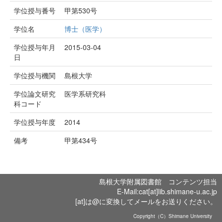
学位授与番号
甲第530号
学位名
博士（医学）
学位授与年月
2015-03-04
日
学位授与機関
島根大学
学位論文研究
医学系研究科
科コード
学位授与年度
2014
備考
甲第434号
島根大学附属図書館 コンテンツ担当
E-Mail:cat[at]lib.shimane-u.ac.jp
[at]は@に変換してメールをお送りください。
Copyright（C）Shimane University