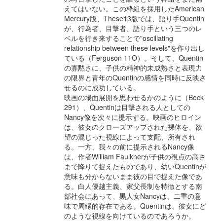
えてはいない。この枠組を採用したAmerican
Mercury版、These13版では、語り手Quentin
が、行為者、目撃者、語り手という三つのレ
ベルを行き来することで"oscillating
relationship between these levels"を作り出し
ている（Ferguson 11O）。そして、Quentin
の寡黙さに、子供の精神的未成熟さと表現力
の限界と青年のQuentinの感情を同時に反映さ
せるのに成功している。
映画の場面展開を思わせるかのように（Beck
291）、Quentinは目撃される人としての
Nancy像を次々に提示する。映画のヒロイン
は、彼女のクローズアップされた裸体を、欲
望の混じった視線によって支配、所有され
る。一方、我々の前に提示されるNancy像
は、作者William Faulknerが子供の視点の高さ
まで降りて捉えたものであり、幼いQuentinが
意味も分からないまま彼の目で捉えた像であ
る。白人優越主義、家父長制を特徴とする南
部社会にあって、黒人女Nancyは、二重の意
味で周縁的存在である。Quentinは、彼女にど
のような視線を向けているのであろうか。