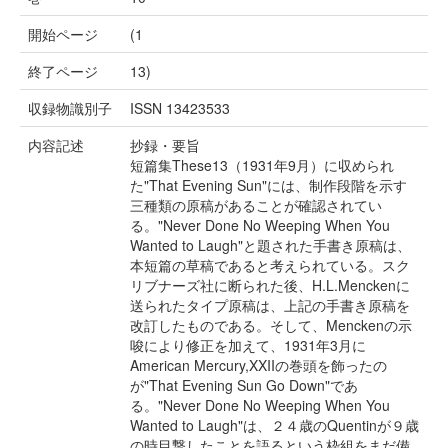
開始ページ
(1
終了ページ
13)
収録物識別子
ISSN 13423533
内容記述
抄録・要旨
短篇集These13（1931年9月）に収められ
た"That Evening Sun"には、制作段階を示す
三種類の原稿があることが確認されてい
る。"Never Done No Weeping When You
Wanted to Laugh"と題された手書き原稿は、
本短篇の草稿であると考えられている。スク
リブナーズ社に断られた後、H.L.Menckenに
送られたタイプ原稿は、上記の手書き原稿を
改訂したものである。そして、Menckenの示
唆により修正を加えて、1931年3月に
American Mercury,XXIIの巻頭を飾ったの
が"That Evening Sun Go Down"であ
る。"Never Done No Weeping When You
Wanted to Laugh"は、２４歳のQuentinが９歳
の時目撃したことを語るという枠組をまだ備