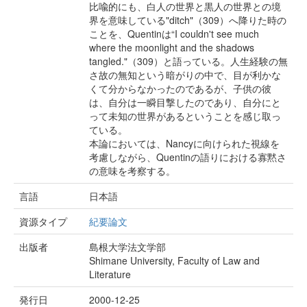
比喩的にも、白人の世界と黒人の世界との境
界を意味している"ditch"（309）へ降りた時の
ことを、Quentinは“I couldn't see much
where the moonlight and the shadows
tangled."（309）と語っている。人生経験の無
さ故の無知という暗がりの中で、目が利かな
くて分からなかったのであるが、子供の彼
は、自分は一瞬目撃したのであり、自分にと
って未知の世界があるということを感じ取っ
ている。
本論においては、Nancyに向けられた視線を
考慮しながら、Quentinの語りにおける寡黙さ
の意味を考察する。
言語
日本語
資源タイプ
紀要論文
出版者
島根大学法文学部
Shimane University, Faculty of Law and
Literature
発行日
2000-12-25