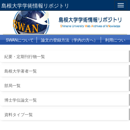
島根大学学術情報リポジトリ
Togg
navig
SWANについて
論文の登録方法（学内の方へ）
利用につい
て
よくある質問
リンク集
紀要・定期刊行物一覧
島根大学著者一覧
部局一覧
博士学位論文一覧
資料タイプ一覧