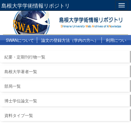
島根大学学術情報リポジトリ
Togg
navig
SWANについて
論文の登録方法（学内の方へ）
利用につい
て
よくある質問
リンク集
紀要・定期刊行物一覧
島根大学著者一覧
部局一覧
博士学位論文一覧
資料タイプ一覧