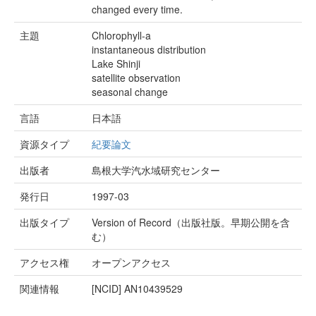
changed every time.
主題
Chlorophyll-a
instantaneous distribution
Lake Shinji
satellite observation
seasonal change
言語
日本語
資源タイプ
紀要論文
出版者
島根大学汽水域研究センター
発行日
1997-03
出版タイプ
Version of Record（出版社版。早期公開を含
む）
アクセス権
オープンアクセス
関連情報
[NCID]
AN10439529