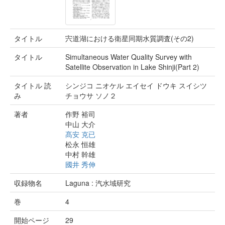
タイトル
宍道湖における衛星同期水質調査(その2)
タイトル
Simultaneous Water Quality Survey with
Satellite Observation in Lake Shinji(Part 2)
タイトル 読
シンジコ ニオケル エイセイ ドウキ スイシツ
み
チョウサ ソノ２
著者
作野 裕司
中山 大介
髙安 克已
松永 恒雄
中村 幹雄
國井 秀伸
収録物名
Laguna : 汽水域研究
巻
4
開始ページ
29