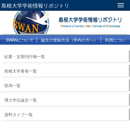
島根大学学術情報リポジトリ
Togg
navig
SWANについて
論文の登録方法（学内の方へ）
利用につい
て
よくある質問
リンク集
紀要・定期刊行物一覧
島根大学著者一覧
部局一覧
博士学位論文一覧
資料タイプ一覧