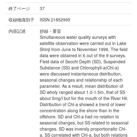
終了ページ
37
収録物識別子
ISSN 21852995
内容記述
抄録・要旨
Smultaneous water quality surveys with
satellite observation were carried out in Lake
Shinji from June to November 1996. The field
data were obtained in 6 out of the 9 surveys.
Field data of Secchi Depth (SD), Suspended
Substance (SS) and Chlorophyll-a(Chl-a)
were discussed instantaneous distribution,
seasonal changes and relationship of each
parameter. As a result, mean distribution of
SD wholy ranged about 1.0-1.5m, that of SS
about 5mg/l but for the mouth of the River Hii.
Distribution of Chl-a showed a trend of lower
concentration along the shore than in the
offshore. SD and Chl-a had no relation to
seasonal changes, but SS related to seasonal
changes. SD was inversly proportionalto Chl-
a. SS correlated with Chl-a, but both relations