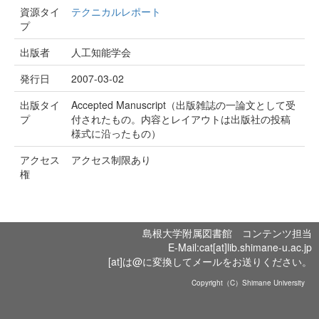
資源タイ
テクニカルレポート
プ
出版者
人工知能学会
発行日
2007-03-02
出版タイ
Accepted Manuscript（出版雑誌の一論文として受
プ
付されたもの。内容とレイアウトは出版社の投稿
様式に沿ったもの）
アクセス
アクセス制限あり
権
島根大学附属図書館 コンテンツ担当
E-Mail:cat[at]lib.shimane-u.ac.jp
[at]は@に変換してメールをお送りください。
Copyright（C）Shimane University