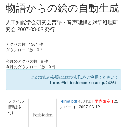
物語からの絵の自動生成
人工知能学会研究会言語・音声理解と対話処理研
究会 2007-03-02 発行
アクセス数 :
1361
件
ダウンロード数 :
0
件
今月のアクセス数 :
6
件
今月のダウンロード数 :
0
件
この文献の参照には次のURLをご利用ください :
https://ir.lib.shimane-u.ac.jp/24261
ファイル
Kijima.pdf
409 KB
[ 学内限定 ]
エ
情報(添
ンバーゴ : 2007-06-12
付)