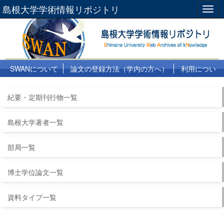
島根大学学術情報リポジトリ
Togg
navig
SWANについて
論文の登録方法（学内の方へ）
利用につい
て
よくある質問
リンク集
紀要・定期刊行物一覧
島根大学著者一覧
部局一覧
博士学位論文一覧
資料タイプ一覧