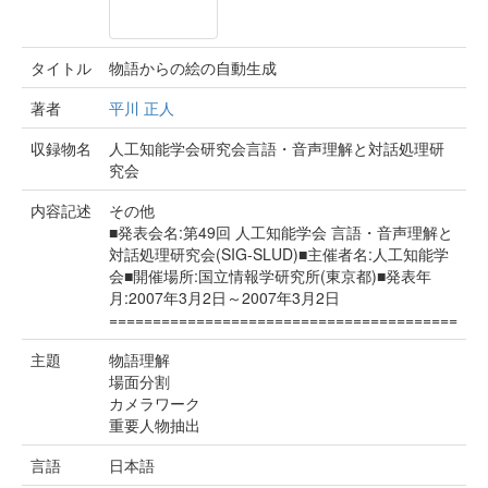
タイトル
物語からの絵の自動生成
著者
平川 正人
収録物名
人工知能学会研究会言語・音声理解と対話処理研
究会
内容記述
その他
■発表会名:第49回 人工知能学会 言語・音声理解と
対話処理研究会(SIG-SLUD)■主催者名:人工知能学
会■開催場所:国立情報学研究所(東京都)■発表年
月:2007年3月2日～2007年3月2日
========================================
主題
物語理解
場面分割
カメラワーク
重要人物抽出
言語
日本語