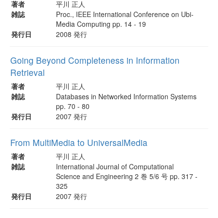
著者
平川 正人
雑誌
Proc., IEEE International Conference on Ubi-
Media Computing pp. 14 - 19
発行日
2008 発行
Going Beyond Completeness in Information
Retrieval
著者
平川 正人
雑誌
Databases in Networked Information Systems
pp. 70 - 80
発行日
2007 発行
From MultiMedia to UniversalMedia
著者
平川 正人
雑誌
International Journal of Computational
Science and Engineering 2 巻 5/6 号 pp. 317 -
325
発行日
2007 発行