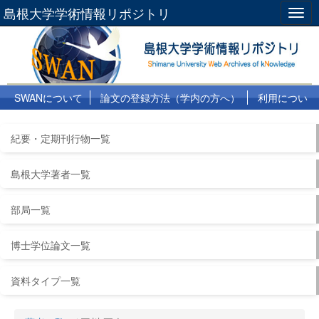
島根大学学術情報リポジトリ
Togg
navig
SWANについて
論文の登録方法（学内の方へ）
利用につい
て
よくある質問
リンク集
紀要・定期刊行物一覧
島根大学著者一覧
部局一覧
博士学位論文一覧
資料タイプ一覧