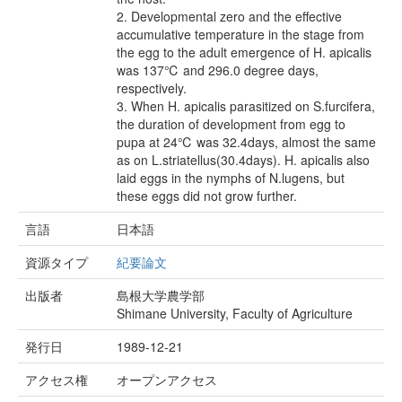
2. Developmental zero and the effective
accumulative temperature in the stage from
the egg to the adult emergence of H. apicalis
was 137℃ and 296.0 degree days,
respectively.
3. When H. apicalis parasitized on S.furcifera,
the duration of development from egg to
pupa at 24℃ was 32.4days, almost the same
as on L.striatellus(30.4days). H. apicalis also
laid eggs in the nymphs of N.lugens, but
these eggs did not grow further.
言語
日本語
資源タイプ
紀要論文
出版者
島根大学農学部
Shimane University, Faculty of Agriculture
発行日
1989-12-21
アクセス権
オープンアクセス