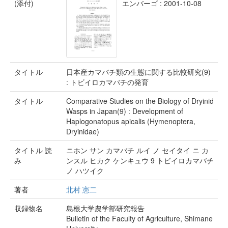
(添付)
エンバーゴ : 2001-10-08
タイトル
日本産カマバチ類の生態に関する比較研究(9)
: トビイロカマバチの発育
タイトル
Comparative Studies on the Biology of Dryinid
Wasps in Japan(9) : Development of
Haplogonatopus apicalis (Hymenoptera,
Dryinidae)
タイトル 読
ニホン サン カマバチ ルイ ノ セイタイ ニ カ
み
ンスル ヒカク ケンキュウ 9 トビイロカマバチ
ノ ハツイク
著者
北村 憲二
収録物名
島根大学農学部研究報告
Bulletin of the Faculty of Agriculture, Shimane