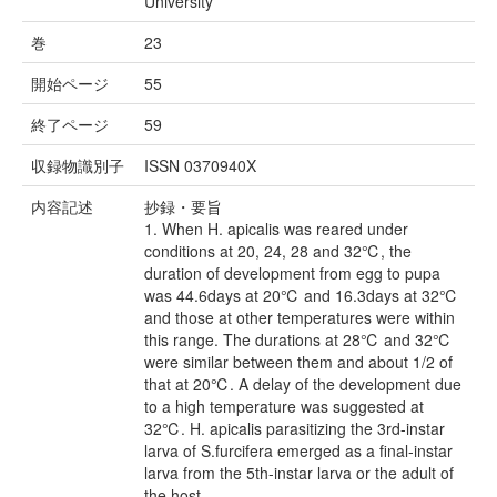
University
巻
23
開始ページ
55
終了ページ
59
収録物識別子
ISSN 0370940X
内容記述
抄録・要旨
1. When H. apicalis was reared under
conditions at 20, 24, 28 and 32℃, the
duration of development from egg to pupa
was 44.6days at 20℃ and 16.3days at 32℃
and those at other temperatures were within
this range. The durations at 28℃ and 32℃
were similar between them and about 1/2 of
that at 20℃. A delay of the development due
to a high temperature was suggested at
32℃. H. apicalis parasitizing the 3rd-instar
larva of S.furcifera emerged as a final-instar
larva from the 5th-instar larva or the adult of
the host.