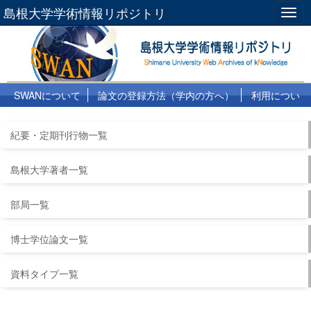
島根大学学術情報リポジトリ
Togg
navig
SWANについて
論文の登録方法（学内の方へ）
利用につい
て
よくある質問
リンク集
紀要・定期刊行物一覧
島根大学著者一覧
部局一覧
博士学位論文一覧
資料タイプ一覧