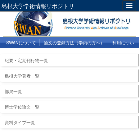
島根大学学術情報リポジトリ
Togg
navig
SWANについて
論文の登録方法（学内の方へ）
利用につい
て
よくある質問
リンク集
紀要・定期刊行物一覧
島根大学著者一覧
部局一覧
博士学位論文一覧
資料タイプ一覧