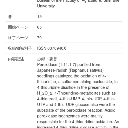
Bulletin of the Faculty of Agriculture, Shimane
University
巻
19
開始ページ
65
終了ページ
70
収録物識別子
ISSN 0370940X
内容記述
抄録・要旨
Peroxidase (1.11.1.7) purified from
Japanese-radish (Raphanus sativus)
seedlings catalyzed the oxidation of 4-
thiouridine, a sulfur-containing nucleoside, to
4-thiouridine disulfide in the presence of
H_2O_2. 4-Thiouridine-metabolites such as
4-thiouracil, 4-thio-UMP, 4-thio-UDP, 4-thio-
UTP and 4-thio-UDP glucose also were the
substrate of the peroxidase reaction. Acidic
peroxidase isoenzymes were mainly
responsible for the 4-thiouridine oxidation. An
increased 4-thiouridine-oxidase activity in the