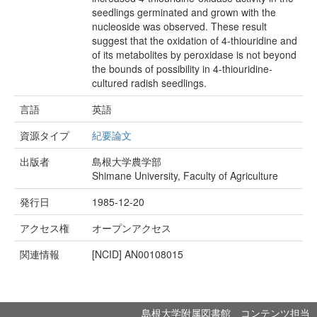
seedlings germinated and grown with the
nucleoside was observed. These result
suggest that the oxidation of 4-thiouridine and
of its metabolites by peroxidase is not beyond
the bounds of possibility in 4-thiouridine-
cultured radish seedlings.
言語
英語
資源タイプ
紀要論文
出版者
島根大学農学部
Shimane University, Faculty of Agriculture
発行日
1985-12-20
アクセス権
オープンアクセス
関連情報
[NCID]
AN00108015
島根大学附属図書館 コンテンツ担当