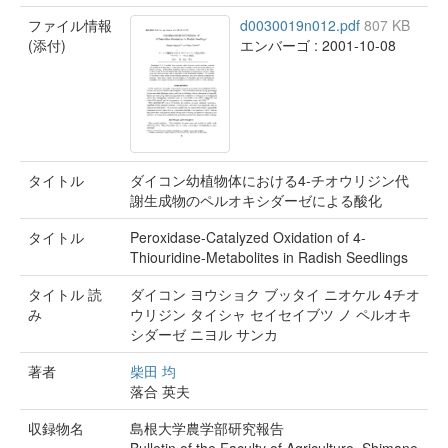
ファイル情報
d0030019n012.pdf
807 KB
(添付)
エンバーゴ : 2001-10-08
タイトル
ダイコン幼植物体における4-チオウリジン代
謝生成物のペルオキシダーゼによる酸化
タイトル
Peroxidase-Catalyzed Oxidation of 4-
Thiouridine-Metabolites in Radish Seedlings
タイトル 読
ダイコン ヨウショク ブッタイ ニオケル 4チオ
み
ウリジン タイシャ セイセイブツ ノ ペルオキ
シダーゼ ニヨル サンカ
著者
柴田 均
落合 英夫
収録物名
島根大学農学部研究報告