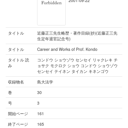
2001-09-22
タイトル
近藤正三先生略歴・著作目録(抄)(近藤正三先
生定年退官記念号)
タイトル
Career and Works of Prof. Kondo
タイトル 読
コンドウ ショウゾウ センセイ リャクレキ チ
み
ョサク モクロク ショウ コンドウ ショウゾウ
センセイ テイネン タイカン キネンゴウ
収録物名
島大法学
巻
30
号
3
開始ページ
161
終了ページ
165