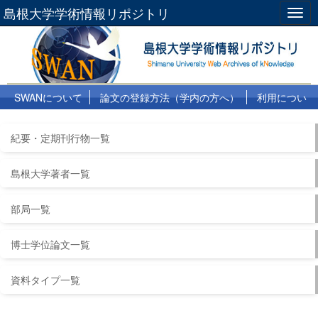
島根大学学術情報リポジトリ
Togg
navig
SWANについて
論文の登録方法（学内の方へ）
利用につい
て
よくある質問
リンク集
紀要・定期刊行物一覧
島根大学著者一覧
部局一覧
博士学位論文一覧
資料タイプ一覧