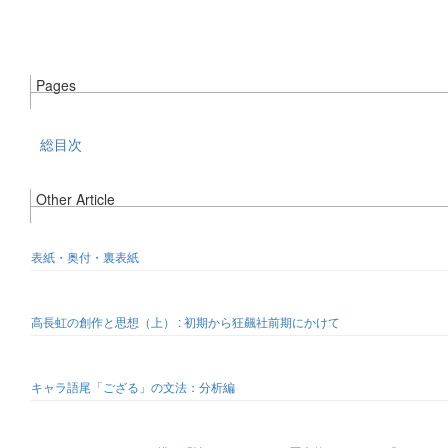
Pages
総目次
Other Article
表紙・奥付・裏表紙
高長虹の創作と思想（上） : 初期から狂飆社前期にかけて
キャラ語尾「ござる」の文法：分析編