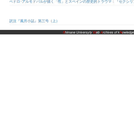
ペドロ･アルモドバルが描く「性」とスペインの歴史的トラウマ：『セクシリア
訳注『風月小誌』第三号（上）
S
himane Universyty
W
eb
A
rchives of k
N
owledge