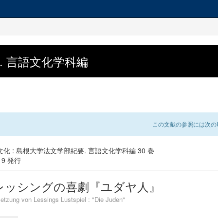
. 言語文化学科編
この文献の参照には次のU
化 : 島根大学法文学部紀要. 言語文化学科編 30 巻
-19 発行
レッシングの喜劇『ユダヤ人』
etzung von Lessings Lustspiel : "Die Juden"