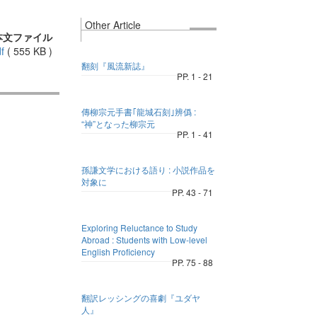
Other Article
本文ファイル
f
(
555 KB
)
翻刻『風流新誌』
PP. 1 - 21
傳柳宗元手書｢龍城石刻｣辨僞 :
“神”となった柳宗元
PP. 1 - 41
孫謙文学における語り : 小説作品を
対象に
PP. 43 - 71
Exploring Reluctance to Study
Abroad : Students with Low-level
English Proficiency
PP. 75 - 88
翻訳レッシングの喜劇『ユダヤ
人』