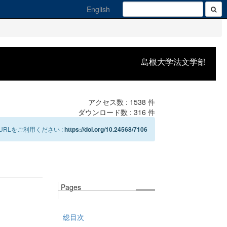
English
島根大学法文学部
アクセス数 :
1538
件
ダウンロード数 :
316
件
RLをご利用ください :
https://doi.org/10.24568/7106
Pages
総目次