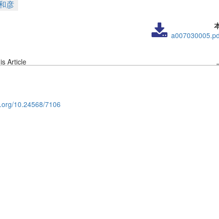
 和彦
a007030005.pd
s Article
oi.org/10.24568/7106