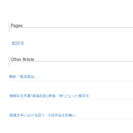
Pages
総目次
Other Article
翻刻『風流新誌』
傳柳宗元手書｢龍城石刻｣辨僞 : “神”となった柳宗元
孫謙文学における語り : 小説作品を対象に