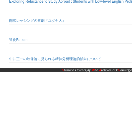
Exploring Reluctance to Study Abroad : Students with Low-level English Prof
翻訳レッシングの喜劇『ユダヤ人』
道化Bottom
中井正一の映像論に見られる精神分析理論的傾向について
S
himane Universyty
W
eb
A
rchives of k
N
owledge