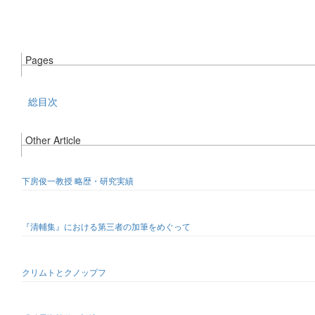
Pages
総目次
Other Article
下房俊一教授 略歴・研究実績
『清輔集』における第三者の加筆をめぐって
クリムトとクノップフ