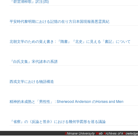
『碧雲湖棹歌』訳注(四)
平安時代黎明期における記憶の在り方日本国現報善悪霊異紀
北朝文学のための覚え書き : 『隋書』『北史』に見える「書記」について
『白氏文集』宋代諸本の系譜
西戎文学における物語構造
精神的未成熟と「男性性」 : Sherwood Anderson のHorses and Men
『省察』の《反論と答弁》における幾何学図形を巡る議論
S
himane Universyty
W
eb
A
rchives of k
N
owledge