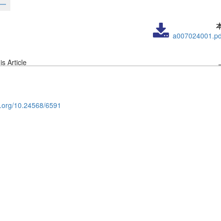
一
a007024001.pd
s Article
oi.org/10.24568/6591