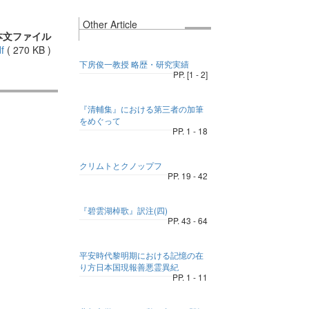
Other Article
本文ファイル
f
(
270 KB
)
下房俊一教授 略歴・研究実績
PP. [1 - 2]
『清輔集』における第三者の加筆
をめぐって
PP. 1 - 18
クリムトとクノップフ
PP. 19 - 42
『碧雲湖棹歌』訳注(四)
PP. 43 - 64
平安時代黎明期における記憶の在
り方日本国現報善悪霊異紀
PP. 1 - 11