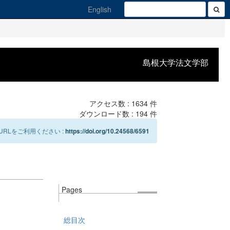
English
島根大学法文学部
アクセス数 :
1634
件
ダウンロード数 :
194
件
RLをご利用ください :
https://doi.org/10.24568/6591
Pages
総目次