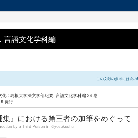
. 言語文化学科編
この文献の参照には次のU
化 : 島根大学法文学部紀要. 言語文化学科編 24 巻
-19 発行
輔集』における第三者の加筆をめぐって
rection by a Third Person in Kiyosukeshu