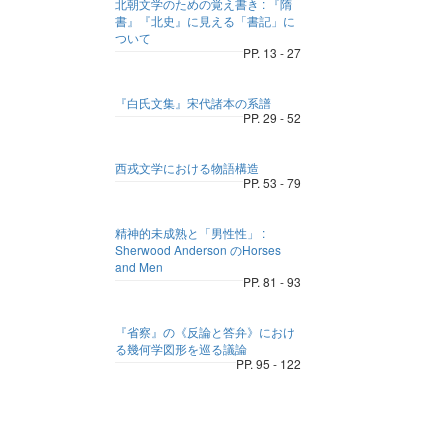
北朝文学のための覚え書き : 『隋
書』『北史』に見える「書記」に
ついて
PP. 13 - 27
『白氏文集』宋代諸本の系譜
PP. 29 - 52
西戎文学における物語構造
PP. 53 - 79
精神的未成熟と「男性性」 :
Sherwood Anderson のHorses
and Men
PP. 81 - 93
『省察』の《反論と答弁》におけ
る幾何学図形を巡る議論
PP. 95 - 122