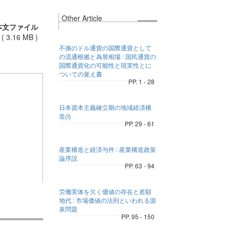
Other Article
本文ファイル
(
3.16 MB
)
不換のドル通貨の国際通貨として
の流通根拠と為替相場 : 国民通貨の
国際通貨化の可能性と現実性とに
ついての覚え書
PP. 1 - 28
日本資本主義確立期の地域経済構
造(I)
PP. 29 - 61
産業構造と経済与件 : 産業構造政策
論序説
PP. 63 - 94
労働実体を欠く価値の存在と差額
地代 : 市場価値の法則といわれる源
泉問題
PP. 95 - 150