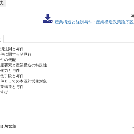
夫
産業構造と経済与件 : 産業構造政策論序説
述
経済法則と与件
与件に関する諸見解
与件の機能
要素と産業構造の特殊性
働力と与件
働手段と与件
としての本源的労働対象
産業構造と与件
むすび
s Article