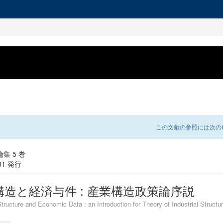
この文献の参照には次のU
集 5 巻
-31 発行
構造と経済与件 : 産業構造政策論序説
Structure and Economic Data : an Introduction for Theory of Industrial Structu