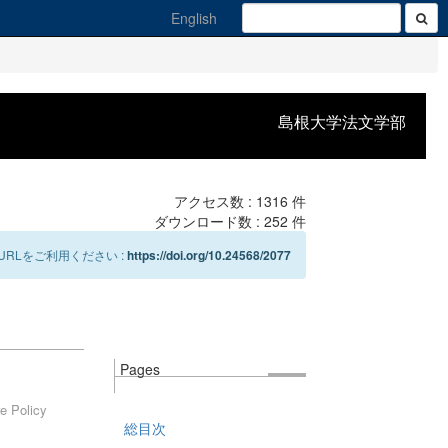
English
島根大学法文学部
アクセス数 :
1316
件
ダウンロード数 :
252
件
RLをご利用ください :
https://doi.org/10.24568/2077
Pages
re Policy
総目次