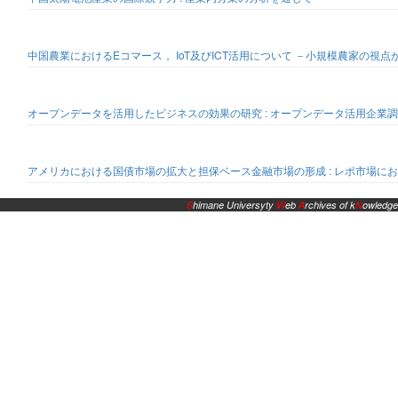
中国農業におけるEコマース， IoT及びICT活用について －小規模農家の視
オープンデータを活用したビジネスの効果の研究 : オープンデータ活用企業
アメリカにおける国債市場の拡大と担保ベース金融市場の形成 : レポ市場に
S
himane Universyty
W
eb
A
rchives of k
N
owledge