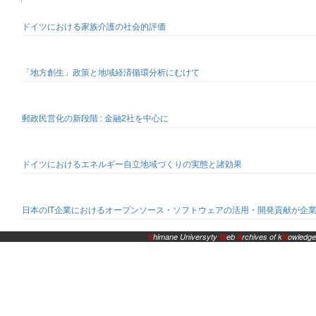
ドイツにおける家族介護の社会的評価
「地方創生」政策と地域経済循環分析にむけて
郵政民営化の新段階 : 金融2社を中心に
ドイツにおけるエネルギー自立地域づくりの実態と諸効果
日本のIT企業におけるオープンソース・ソフトウェアの活用・開発貢献が企
S
himane Universyty
W
eb
A
rchives of k
N
owledge