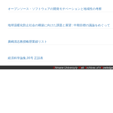
オープンソース・ソフトウェアの開発モチベーションと地域性の考察
地球温暖化防止社会の構築に向けた課題と展望 : 中期目標の議論をめぐって
廣嶋清志教授略歴業績リスト
経済科学論集,35号 正誤表
S
himane Universyty
W
eb
A
rchives of k
N
owledge