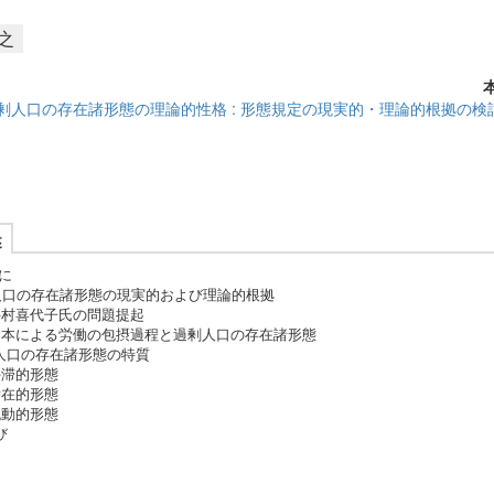
之
剰人口の存在諸形態の理論的性格 : 形態規定の現実的・理論的根拠の検
述
に
剰人口の存在諸形態の現実的および理論的根拠
村喜代子氏の問題提起
本による労働の包摂過程と過剰人口の存在諸形態
剰人口の存在諸形態の特質
滞的形態
在的形態
動的形態
び