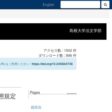
English
島根大学法文学部
アクセス数 :
1502
件
ダウンロード数 :
896
件
RLをご利用ください :
https://doi.org/10.24568/4748
Pages
態規定
総目次