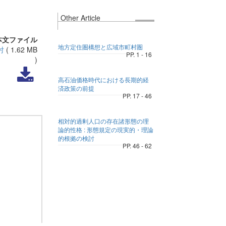
Other Article
本文ファイル
地方定住圏構想と広域市町村圏
討
(
1.62 MB
PP. 1 - 16
)
高石油価格時代における長期的経
済政策の前提
PP. 17 - 46
相対的過剰人口の存在諸形態の理
論的性格 : 形態規定の現実的・理論
的根拠の検討
PP. 46 - 62