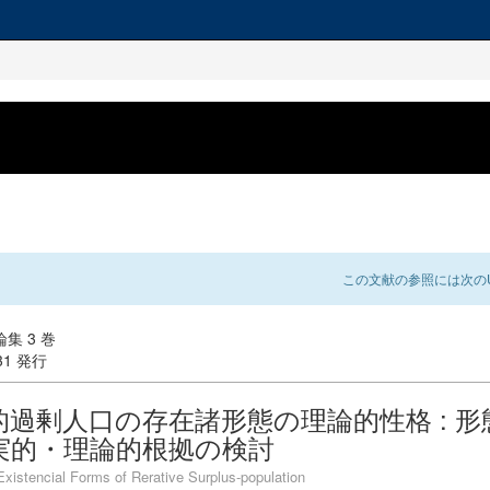
この文献の参照には次のU
集 3 巻
-31 発行
的過剰人口の存在諸形態の理論的性格 : 形
実的・理論的根拠の検討
istencial Forms of Rerative Surplus-population