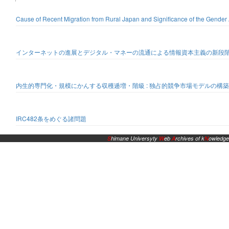
Cause of Recent Migration from Rural Japan and Significance of the Gender
インターネットの進展とデジタル・マネーの流通による情報資本主義の新段
内生的専門化・規模にかんする収穫逓増・階級 : 独占的競争市場モデルの構
IRC482条をめぐる諸問題
S
himane Universyty
W
eb
A
rchives of k
N
owledge