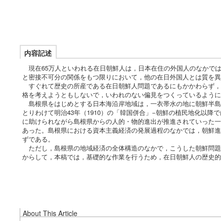
内容記述
現在65万人といわれる在日朝鮮人は，日本在住の外国人のなかで
と密接不可分の関係をもつ限りにおいて，他の在日外国人とは質を
すぐれて歴史の所産である在日朝鮮人問題であるにもかかわらず，
格を考えようともしないで，いわれのない偏見をつくっているように
島根県をはじめとする日本海沿岸地域は，一衣帯水の地に朝鮮半島
とりわけて明治43年（1910）の「韓国併合」−朝鮮の植民地化以
に助けられながら島根県からの人的・物的進出が推進されていった一
あった。島根県における資本主義経済の発展過程のなかでは，朝鮮進
ずである。
ただし，島根県の地域経済の全体構造のなかで，こうした朝鮮問題
からして，本稿では，基礎的な作業を行うため，在日朝鮮人の歴史的
About This Article