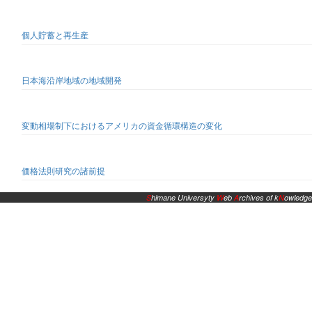
個人貯蓄と再生産
日本海沿岸地域の地域開発
変動相場制下におけるアメリカの資金循環構造の変化
価格法則研究の諸前提
S
himane Universyty
W
eb
A
rchives of k
N
owledge