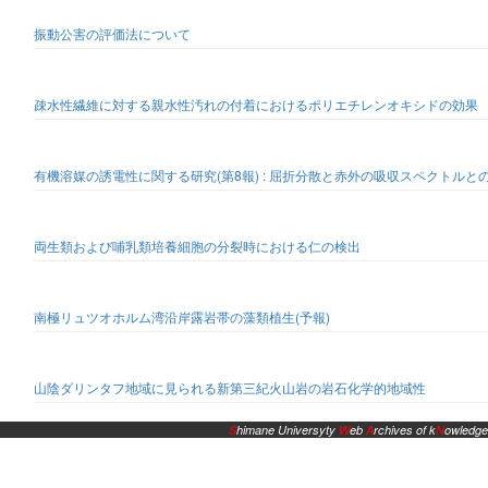
振動公害の評価法について
疎水性繊維に対する親水性汚れの付着におけるポリエチレンオキシドの効果
有機溶媒の誘電性に関する研究(第8報) : 屈折分散と赤外の吸収スペクトルと
両生類および哺乳類培養細胞の分裂時における仁の検出
南極リュツオホルム湾沿岸露岩帯の藻類植生(予報)
山陰ダリンタフ地域に見られる新第三紀火山岩の岩石化学的地域性
S
himane Universyty
W
eb
A
rchives of k
N
owledge