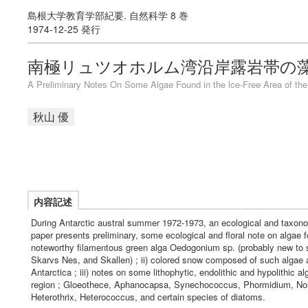
島根大学教育学部紀要. 自然科学 8 巻
1974-12-25 発行
南極リュツオホルム湾沿岸露岩帯の藻
A Preliminary Notes On Some Algae Found in the lce-Free Area of the
秋山 優
内容記述
During Antarctic austral summer 1972-1973, an ecological and taxonom
paper presents preliminary, some ecological and floral note on algae fo
noteworthy filamentous green alga Oedogonium sp. (probably new to sc
Skarvs Nes, and Skallen) ; ii) colored snow composed of such algae as
Antarctica ; iii) notes on some lithophytic, endolithic and hypolithic a
region ; Gloeothece, Aphanocapsa, Synechococcus, Phormidium, Nost
Heterothrix, Heterococcus, and certain species of diatoms.