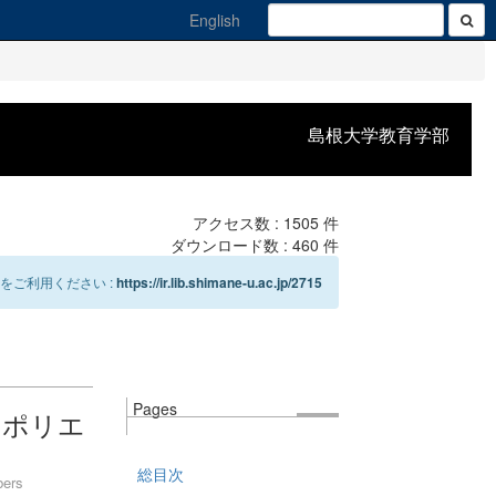
English
島根大学教育学部
アクセス数 :
1505
件
ダウンロード数 :
460
件
をご利用ください :
https://ir.lib.shimane-u.ac.jp/2715
Pages
るポリエ
総目次
bers