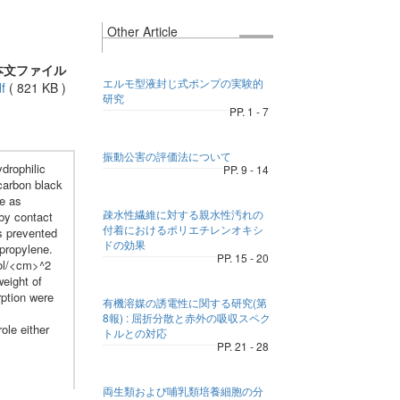
Other Article
本文ファイル
エルモ型液封じ式ポンプの実験的
f
(
821 KB
)
研究
PP. 1 - 7
振動公害の評価法について
drophilic
PP. 9 - 14
carbon black
ne as
疎水性繊維に対する親水性汚れの
by contact
付着におけるポリエチレンオキシ
s prevented
ドの効果
propylene.
PP. 15 - 20
ol/<cm>^2
eight of
ption were
有機溶媒の誘電性に関する研究(第
8報) : 屈折分散と赤外の吸収スペク
ole either
トルとの対応
PP. 21 - 28
両生類および哺乳類培養細胞の分