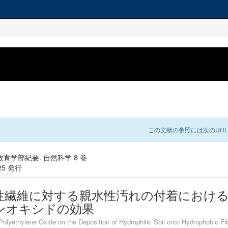
この文献の参照には次のURL
育学部紀要. 自然科学 8 巻
-25 発行
性繊維に対する親水性汚れの付着におけ
ンオキシドの効果
 Polyethylene Oxide on the Deposition of Hydrophilic Soil onto Hydrophobic Fi