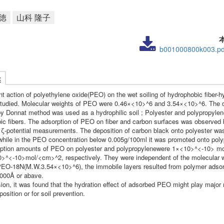
徳
山科 隆子
b001000800k003.pd
述
t action of polyethylene oxide(PEO) on the wet soiling of hydrophobic fiber-hy
studied. Molecular weights of PEO were 0.46×<10>^6 and 3.54×<10>^6. The 
by Donnat method was used as a hydrophilic soil ; Polyester and polypropyle
ic fibers. The adsorption of PEO on fiber and carbon surfaces was observed 
 ζ-potential measurements. The deposition of carbon black onto polyester wa
hile in the PEO concentration below 0.005g/100ml it was promoted onto poly
ption amounts of PEO on polyester and polypropylenewere 1×<10>^<-10> m
>^<-10>mol/<cm>^2, respectively. They were independent of the molecular w
EO-18N(M.W.3.54×<10>^6), the immobile layers resulted from polymer adsor
000Å or abave.
ion, it was found that the hydration effect of adsorbed PEO might play major r
eposition or for soil prevention.