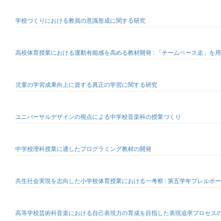
学校づくりにおける教員の意識形成に関する研究
高校体育授業における運動有能感を高める教材開発 : 「チームペース走」を
児童の学習成果向上に資する真正の学習に関する研究
ユニバーサルデザインの視点による中学校音楽科の授業づくり
中学校理科授業に適したプログラミング教材の開発
共生社会実現を志向した小学校体育授業における一考察 : 第五学年プレルボ
高等学校芸術科音楽における自己表現力の育成を目指した表現追求プロセスの