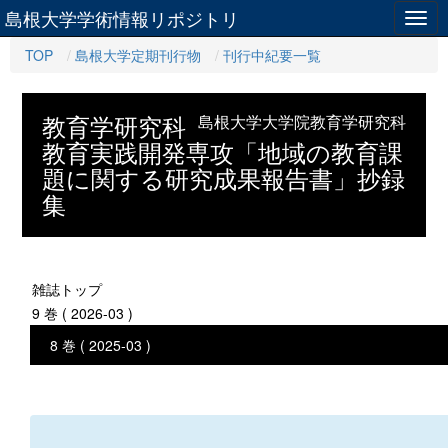
島根大学学術情報リポジトリ
Togg
navig
TOP
島根大学定期刊行物
刊行中紀要一覧
教育学研究科
島根大学大学院教育学研究科
教育実践開発専攻「地域の教育課
題に関する研究成果報告書」抄録
集
雑誌トップ
9 巻 ( 2026-03 )
8 巻 ( 2025-03 )