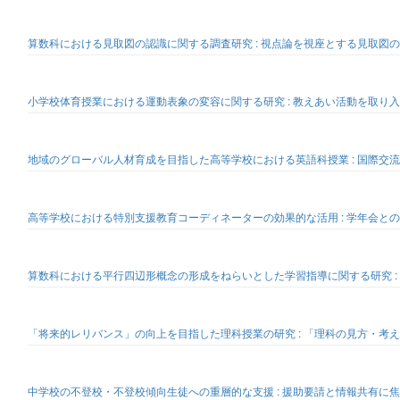
算数科における見取図の認識に関する調査研究 : 視点論を視座とする見取図
小学校体育授業における運動表象の変容に関する研究 : 教えあい活動を取り
地域のグローバル人材育成を目指した高等学校における英語科授業 : 国際交流
高等学校における特別支援教育コーディネーターの効果的な活用 : 学年会と
算数科における平行四辺形概念の形成をねらいとした学習指導に関する研究 :
「将来的レリバンス」の向上を目指した理科授業の研究 : 「理科の見方・考
中学校の不登校・不登校傾向生徒への重層的な支援 : 援助要請と情報共有に