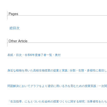
Pages
総目次
Other Article
表紙・目次・令和6年度修了者一覧・奥付
身近な植物を用いた高校生物授業の提案と実践 : 分類・生態・多様性に着目
問題解決においてグラフをより適切に用いる力を育むための授業実践 : 一次
「生活指導」にもとづいた社会科の授業づくりに関する研究 : 当事者性をた