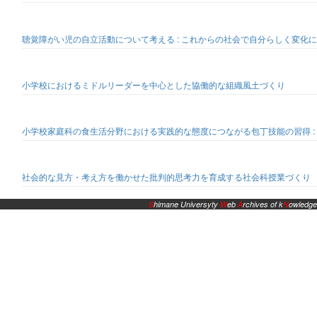
聴覚障がい児の自立活動について考える : これからの社会で自分らしく変化
小学校におけるミドルリーダーを中心とした協働的な組織風土づくり
小学校家庭科の食生活分野における実践的な態度につながる包丁技能の習得 :
社会的な見方・考え方を働かせた批判的思考力を育成する社会科授業づくり
S
himane Universyty
W
eb
A
rchives of k
N
owledge