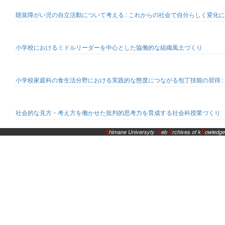
聴覚障がい児の自立活動について考える : これからの社会で自分らしく変化
小学校におけるミドルリーダーを中心とした協働的な組織風土づくり
小学校家庭科の食生活分野における実践的な態度につながる包丁技能の習得 :
社会的な見方・考え方を働かせた批判的思考力を育成する社会科授業づくり
S
himane Universyty
W
eb
A
rchives of k
N
owledge