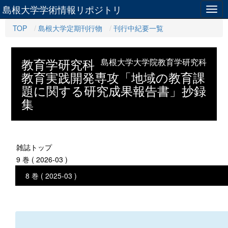
島根大学学術情報リポジトリ
Togg
navig
TOP
島根大学定期刊行物
刊行中紀要一覧
教育学研究科
島根大学大学院教育学研究科
教育実践開発専攻「地域の教育課
題に関する研究成果報告書」抄録
集
雑誌トップ
9 巻 ( 2026-03 )
8 巻 ( 2025-03 )