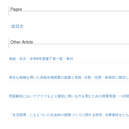
Pages
総目次
Other Article
表紙・目次・令和6年度修了者一覧・奥付
身近な植物を用いた高校生物授業の提案と実践 : 分類・生態・多様性に着目
問題解決においてグラフをより適切に用いる力を育むための授業実践 : 一次
「生活指導」にもとづいた社会科の授業づくりに関する研究 : 当事者性をた