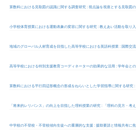
算数科における見取図の認識に関する調査研究 : 視点論を視座とする見取図
小学校体育授業における運動表象の変容に関する研究 : 教えあい活動を取り
地域のグローバル人材育成を目指した高等学校における英語科授業 : 国際交流
高等学校における特別支援教育コーディネーターの効果的な活用 : 学年会と
算数科における平行四辺形概念の形成をねらいとした学習指導に関する研究 :
「将来的レリバンス」の向上を目指した理科授業の研究 : 「理科の見方・考
中学校の不登校・不登校傾向生徒への重層的な支援 : 援助要請と情報共有に