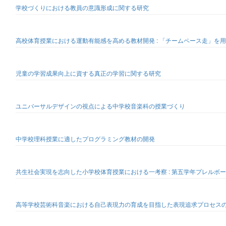
学校づくりにおける教員の意識形成に関する研究
高校体育授業における運動有能感を高める教材開発 : 「チームペース走」を
児童の学習成果向上に資する真正の学習に関する研究
ユニバーサルデザインの視点による中学校音楽科の授業づくり
中学校理科授業に適したプログラミング教材の開発
共生社会実現を志向した小学校体育授業における一考察 : 第五学年プレルボ
高等学校芸術科音楽における自己表現力の育成を目指した表現追求プロセスの