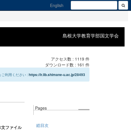
English
島根大学教育学部国文学会
アクセス数 :
1119
件
ダウンロード数 :
161
件
ご利用ください :
https://ir.lib.shimane-u.ac.jp/28493
Pages
総目次
本文ファイル