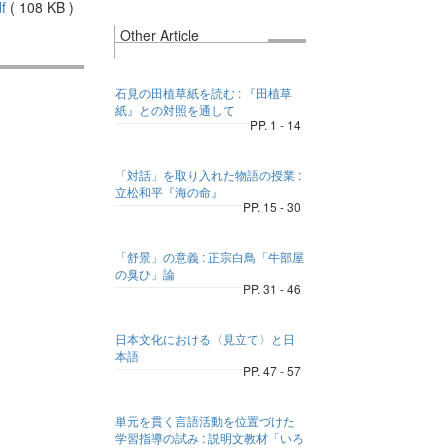
f
(
108 KB
)
Other Article
石見の田植草紙を読む : 『田植草
紙』との対照を通して
PP. 1 - 14
「対話」を取り入れた物語の授業 :
立松和平『海の命』
PP. 15 - 30
「舒景」の意義 : 正宗白鳥「牛部屋
の臭ひ」論
PP. 31 - 46
日本文化における〈見立て〉と日
本語
PP. 47 - 57
単元を貫く言語活動を位置づけた
学習指導の試み : 説明文教材「いろ