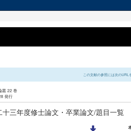
この文献の参照には次のURLを
叢 22 巻
-28 発行
二十三年度修士論文・卒業論文/題目一覧