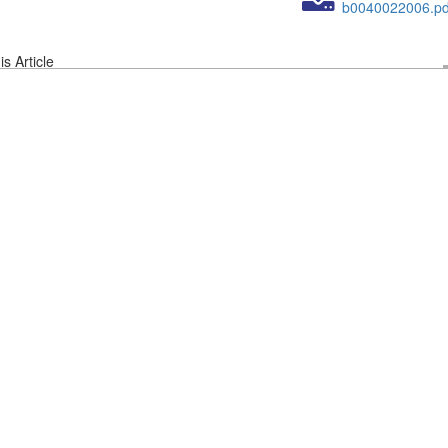
b0040022006.pd
s Article