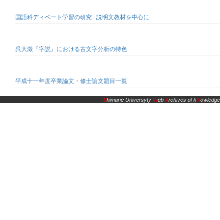
国語科ディベート学習の研究 : 説明文教材を中心に
呉大澂『字説』における古文字分析の特色
平成十一年度卒業論文・修士論文題目一覧
S
himane Universyty
W
eb
A
rchives of k
N
owledge