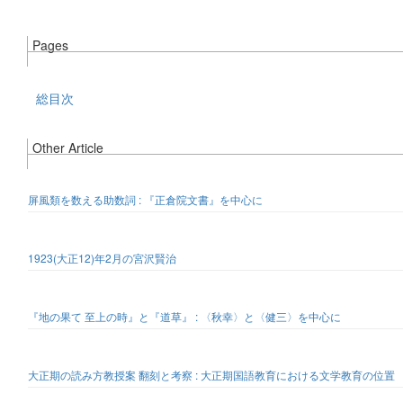
Pages
総目次
Other Article
屏風類を数える助数詞 : 『正倉院文書』を中心に
1923(大正12)年2月の宮沢賢治
『地の果て 至上の時』と『道草』 : 〈秋幸〉と〈健三〉を中心に
大正期の読み方教授案 翻刻と考察 : 大正期国語教育における文学教育の位置