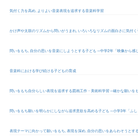
気付く力を高め, よりよい音楽表現を追求する音楽科学習
かけ声や太鼓のリズムから問いがうまれ, いろいろなリズムの面白さに気付く
問いをもち, 自分の思いを音楽にしようとする子ども ─中学2年「映像から
音楽科における学び続ける子どもの育成
問いをもち自分らしい表現を追求する図画工作・美術科学習 ─確かな願いをも
問いをもち願いを明らかにしながら追求意欲を高める子ども ─小学3年「ふ
表現テーマに向かって願いをもち, 表現を深め, 自分の思いをあらわそうとす