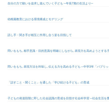
自分の力で願いを追求し遊んでいく子ども ─年長7期の生活より─
幼稚園教育における環境構成とモデリング
語し手・関き手が相互に作用し合う姿を目指して
問いをもち, 相手意識・目的意識を明確にしながら, 表現力を高めようとす
問いをもち, 表現方法を吟味し, 伝える力を高める子ども ─中学3年「パブリ
「話すこと・聞くこと」を通した「学び続ける子ども」の育成
子どもの発達段階に即した社会認識の育成を目指す社会科学習 ─社会生活を