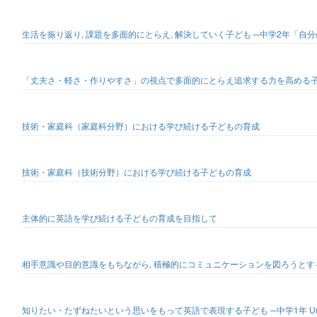
生活を振り返り, 課題を多面的にとらえ, 解決していく子ども ─中学2年「
「丈夫さ・軽さ・作りやすさ」の視点で多面的にとらえ追求する力を高める子ど
技術・家庭科（家庭科分野）における学び続ける子どもの育成
技術・家庭科（技術分野）における学び続ける子どもの育成
主体的に英語を学び続ける子どもの育成を目指して
相手意識や目的意識をもちながら, 積極的にコミュニケーションを図ろうとする子ども ─小学
知りたい・たずねたいという思いをもって英語で表現する子ども ─中学1年 Unit 7 サ