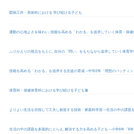
図画工作・美術科における 学び続ける子ども
運動の心地よさを味わい, 技能を高める「わかる」を追求していく体育・保健
ふりかえりの視点をもとに, 自分の「問い」をもちながら追求していく体育学習
技能を高める「わかる」を追求する生徒の育成 ─中学2年「理想のバッティン
体育科・保健体育科における学び続ける子ども像
よりよい生活を目指して工夫し創造する技術・家庭科学習 ─生活の中の課題を
生活の中の課題を多面的にとらえ, 解決する力を高める子ども ─小学6年「