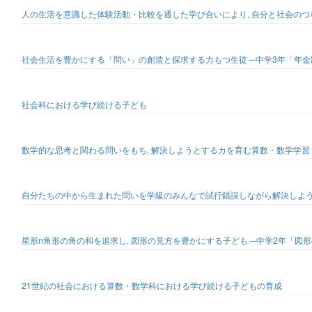
人の生活を意識した体験活動・比較を通した学び合いにより, 自分と社会のつ
社会生活を豊かにする「問い」の創造と探求する力もつ生徒 ─中学3年「年
社会科における学び続ける子ども
数学的な思考と関わる問いをもち, 解決しようとするカを育む算数・数学学習
自分たちの中から生まれた問いを学級のみんなで試行錯誤しながら解決しよう
星形n角形の角の和を追求し, 図形の見方を豊かにする子ども ─中学2年「図
21世紀の社会における算数・数学科における学び続ける子どもの育成