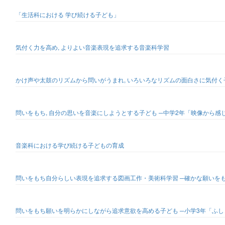
「生活科における 学び続ける子ども」
気付く力を高め, よりよい音楽表現を追求する音楽科学習
かけ声や太鼓のリズムから問いがうまれ, いろいろなリズムの面白さに気付く
問いをもち, 自分の思いを音楽にしようとする子ども ─中学2年「映像から
音楽科における学び続ける子どもの育成
問いをもち自分らしい表現を追求する図画工作・美術科学習 ─確かな願いをも
問いをもち願いを明らかにしながら追求意欲を高める子ども ─小学3年「ふ