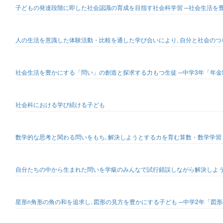
子どもの発達段階に即した社会認識の育成を目指す社会科学習 ─社会生活を
人の生活を意識した体験活動・比較を通した学び合いにより, 自分と社会のつ
社会生活を豊かにする「問い」の創造と探求する力もつ生徒 ─中学3年「年
社会科における学び続ける子ども
数学的な思考と関わる問いをもち, 解決しようとするカを育む算数・数学学習
自分たちの中から生まれた問いを学級のみんなで試行錯誤しながら解決しよう
星形n角形の角の和を追求し, 図形の見方を豊かにする子ども ─中学2年「図