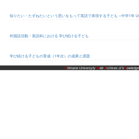
知りたい・たずねたいという思いをもって英語で表現する子ども ─中学1年 Unit 7 サ
外国語活動・英語科における 学び続ける子ども
学び続ける子どもの育成（1年次）の成果と課題
S
himane Universyty
W
eb
A
rchives of k
N
owledge