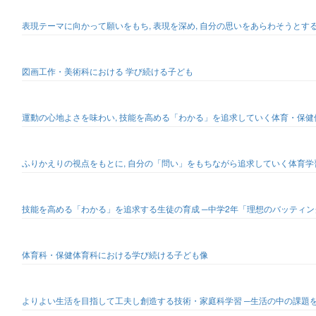
表現テーマに向かって願いをもち, 表現を深め, 自分の思いをあらわそうとす
図画工作・美術科における 学び続ける子ども
運動の心地よさを味わい, 技能を高める「わかる」を追求していく体育・保健
ふりかえりの視点をもとに, 自分の「問い」をもちながら追求していく体育学習
技能を高める「わかる」を追求する生徒の育成 ─中学2年「理想のバッティン
体育科・保健体育科における学び続ける子ども像
よりよい生活を目指して工夫し創造する技術・家庭科学習 ─生活の中の課題を