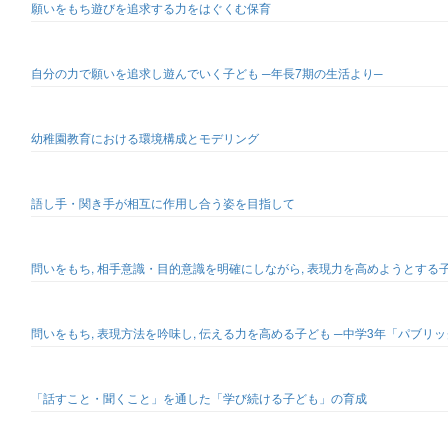
願いをもち遊びを追求する力をはぐくむ保育
自分の力で願いを追求し遊んでいく子ども ─年長7期の生活より─
幼稚園教育における環境構成とモデリング
語し手・関き手が相互に作用し合う姿を目指して
問いをもち, 相手意識・目的意識を明確にしながら, 表現力を高めようとす
問いをもち, 表現方法を吟味し, 伝える力を高める子ども ─中学3年「パブリ
「話すこと・聞くこと」を通した「学び続ける子ども」の育成