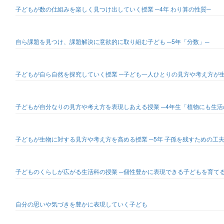
子どもが数の仕組みを楽しく見つけ出していく授業 ─4年 わり算の性質─
自ら課題を見つけ、課題解決に意欲的に取り組む子ども ─5年「分数」─
子どもが自ら自然を探究していく授業 ─子ども一人ひとりの見方や考え方が
子どもが自分なりの見方や考え方を表現しあえる授業 ─4年生「植物にも生
子どもが生物に対する見方や考え方を高める授業 ─5年 子孫を残すための工
子どものくらしが広がる生活科の授業 ─個性豊かに表現できる子どもを育て
自分の思いや気づきを豊かに表現していく子ども