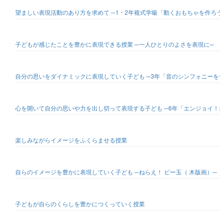
望ましい表現活動のあり方を求めて ─1・2年複式学級「動くおもちゃを作ろ
子どもが感じたことを豊かに表現できる授業 ─一人ひとりのよさを表現に─
自分の思いをダイナミックに表現していく子ども ─3年「音のシンフォニー
心を開いて自分の思いや力を出し切って表現する子ども ─6年「エンジョイ
楽しみながらイメージをふくらませる授業
自らのイメージを豊かに表現していく子ども ─ねらえ！ ビー玉（ 木版画）─
子どもが自らのくらしを豊かにつくっていく授業