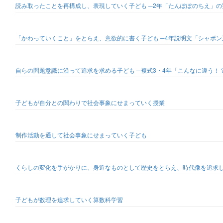
読み取ったことを再構成し、表現していく子ども ─2年「たんぽぽのちえ」の
「かわっていくこと」をとらえ、意欲的に書く子ども ─4年説明文「シャボン
自らの問題意識に沿って追求を求める子ども ─複式3・4年「こんなに違う！
子どもが自分との関わりで社会事象にせまっていく授業
制作活動を通して社会事象にせまっていく子ども
くらしの変化を手がかりに、身近なものとして歴史をとらえ、時代像を追求
子どもが数理を追求していく算数科学習