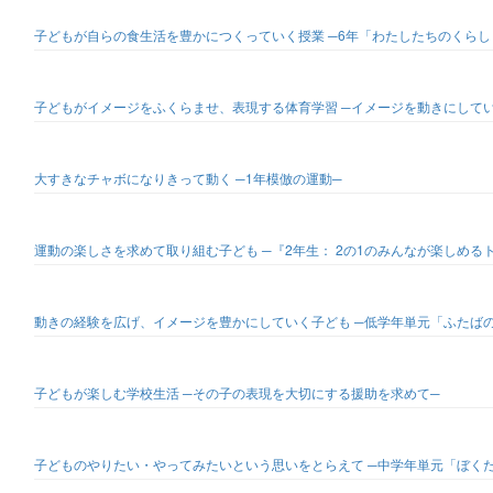
子どもが自らの食生活を豊かにつくっていく授業 ─6年「わたしたちのくらし
子どもがイメージをふくらませ、表現する体育学習 ─イメージを動きにして
大すきなチャボになりきって動く ─1年模倣の運動─
運動の楽しさを求めて取り組む子ども ─『2年生： 2の1のみんなが楽しめる
動きの経験を広げ、イメージを豊かにしていく子ども ─低学年単元「ふたば
子どもが楽しむ学校生活 ─その子の表現を大切にする援助を求めて─
子どものやりたい・やってみたいという思いをとらえて ─中学年単元「ぼく