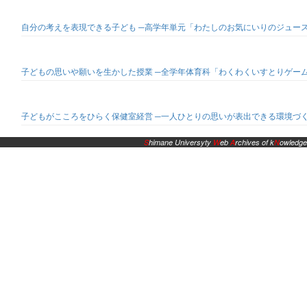
自分の考えを表現できる子ども ─高学年単元「わたしのお気にいりのジュー
子どもの思いや願いを生かした授業 ─全学年体育科「わくわくいすとりゲー
子どもがこころをひらく保健室経営 ─一人ひとりの思いが表出できる環境づ
S
himane Universyty
W
eb
A
rchives of k
N
owledge