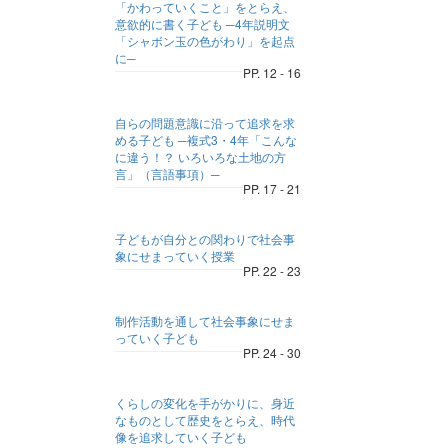
「かわっていくこと」をとらえ、
意欲的に書く子ども ─4年説明文
「シャボン玉の色がわり」を起点
に─
PP. 12 - 16
自らの問題意識に沿って追求を求
める子ども ─複式3・4年「こんな
に違う！？ いろいろな土地の方
言」（言語事項）─
PP. 17 - 21
子どもが自分との関わりで社会事
象にせまっていく授業
PP. 22 - 23
制作活動を通して社会事象にせま
っていく子ども
PP. 24 - 30
くらしの変化を手がかりに、身近
なものとして歴史をとらえ、時代
像を追求していく子ども