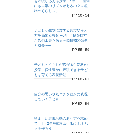
を表現しあえる授業 ─4年生「植物
にも生活のリズムがあるの？～植
物のくらし～」─
PP. 50 - 54
子どもが生物に対する見方や考え
方を高める授業 ─5年 子孫を残す
ための工夫を探る～動植物の発生
と成長～─
PP. 55 - 59
子どものくらしが広がる生活科の
授業 ─個性豊かに表現できる子ど
もを育てる表現活動─
PP. 60 - 61
自分の思いや気づきを豊かに表現
していく子ども
PP. 62 - 66
望ましい表現活動のあり方を求め
て ─1・2年複式学級「動くおもち
ゃを作ろう」─
PP. 67 - 71