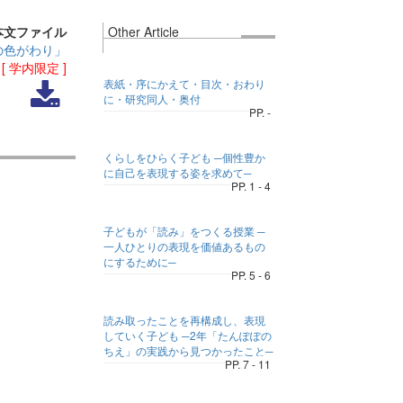
本文ファイル
Other Article
の色がわり」
)
[ 学内限定 ]
表紙・序にかえて・目次・おわり
に・研究同人・奥付
PP. -
くらしをひらく子ども ─個性豊か
に自己を表現する姿を求めて─
PP. 1 - 4
子どもが「読み」をつくる授業 ─
一人ひとりの表現を価値あるもの
にするために─
PP. 5 - 6
読み取ったことを再構成し、表現
していく子ども ─2年「たんぽぽの
ちえ」の実践から見つかったこと─
PP. 7 - 11