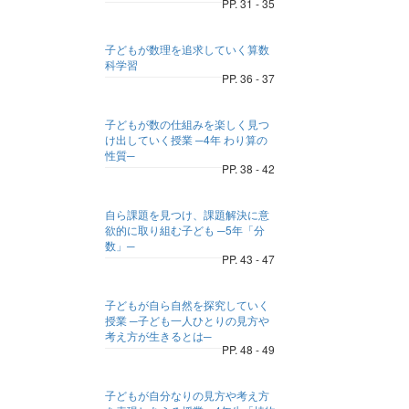
PP. 31 - 35
子どもが数理を追求していく算数
科学習
PP. 36 - 37
子どもが数の仕組みを楽しく見つ
け出していく授業 ─4年 わり算の
性質─
PP. 38 - 42
自ら課題を見つけ、課題解決に意
欲的に取り組む子ども ─5年「分
数」─
PP. 43 - 47
子どもが自ら自然を探究していく
授業 ─子ども一人ひとりの見方や
考え方が生きるとは─
PP. 48 - 49
子どもが自分なりの見方や考え方