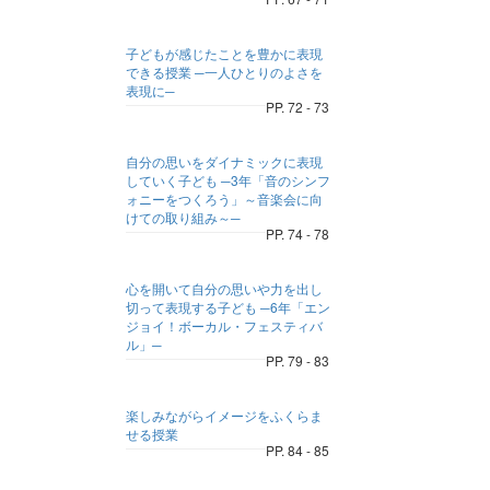
子どもが感じたことを豊かに表現
できる授業 ─一人ひとりのよさを
表現に─
PP. 72 - 73
自分の思いをダイナミックに表現
していく子ども ─3年「音のシンフ
ォニーをつくろう」～音楽会に向
けての取り組み～─
PP. 74 - 78
心を開いて自分の思いや力を出し
切って表現する子ども ─6年「エン
ジョイ！ボーカル・フェスティバ
ル」─
PP. 79 - 83
楽しみながらイメージをふくらま
せる授業
PP. 84 - 85