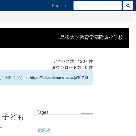
English
島根大学教育学部附属小学校
アクセス数 :
1207
件
ダウンロード数 :
0
件
ご利用ください :
https://ir.lib.shimane-u.ac.jp/51718
Pages
く子ども
に─
総目次