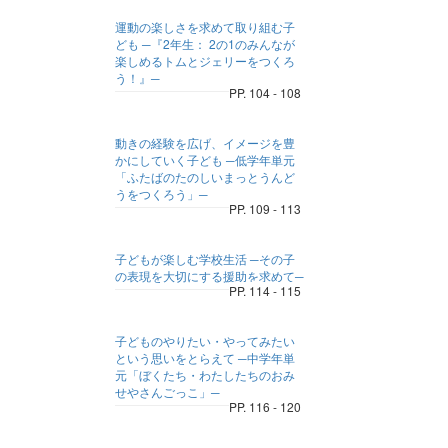
運動の楽しさを求めて取り組む子
ども ─『2年生： 2の1のみんなが
楽しめるトムとジェリーをつくろ
う！』─
PP. 104 - 108
動きの経験を広げ、イメージを豊
かにしていく子ども ─低学年単元
「ふたばのたのしいまっとうんど
うをつくろう」─
PP. 109 - 113
子どもが楽しむ学校生活 ─その子
の表現を大切にする援助を求めて─
PP. 114 - 115
子どものやりたい・やってみたい
という思いをとらえて ─中学年単
元「ぼくたち・わたしたちのおみ
せやさんごっこ」─
PP. 116 - 120