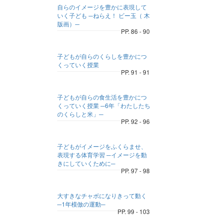
自らのイメージを豊かに表現して
いく子ども ─ねらえ！ ビー玉（ 木
版画）─
PP. 86 - 90
子どもが自らのくらしを豊かにつ
くっていく授業
PP. 91 - 91
子どもが自らの食生活を豊かにつ
くっていく授業 ─6年「わたしたち
のくらしと米」─
PP. 92 - 96
子どもがイメージをふくらませ、
表現する体育学習 ─イメージを動
きにしていくために─
PP. 97 - 98
大すきなチャボになりきって動く
─1年模倣の運動─
PP. 99 - 103