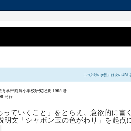
要
この文献の参照には次のURLを
育学部附属小学校研究紀要 1995 巻
-08 発行
わっていくこと」をとらえ、意欲的に書
年説明文「シャボン玉の色がわり」を起点