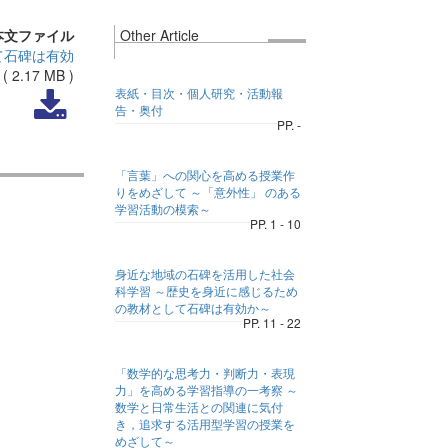
本文ファイル
Other Article
て石碑は有効
(
2.17 MB
)
表紙・目次・個人研究・活動報
告・奥付
PP. -
「言葉」への関心を高める授業作
りをめざして ～「意外性」 のある
学習活動の模索～
PP. 1 - 10
身近な地域の石碑を活用した社会
科学習 ～歴史を身近に感じるため
の教材として石碑は有効か～
PP. 11 - 22
「数学的な思考力・判断力・表現
力」を高める学習指導の一考察 ～
数学と日常生活との関連に気付
き，追求する活用型学習の授業を
めざして～