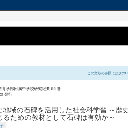
要
この文献の参照には次のUR
育学部附属中学校研究紀要 55 巻
-20 発行
な地域の石碑を活用した社会科学習 ～歴
じるための教材として石碑は有効か～
子