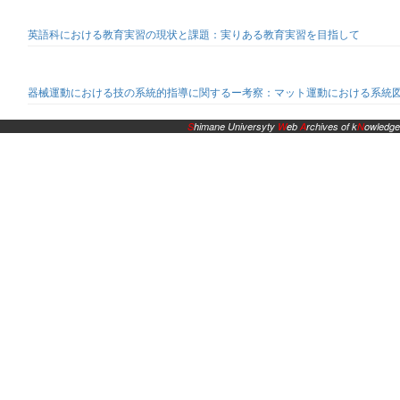
英語科における教育実習の現状と課題：実りある教育実習を目指して
器械運動における技の系統的指導に関するー考察：マット運動における系統
S
himane Universyty
W
eb
A
rchives of k
N
owledge