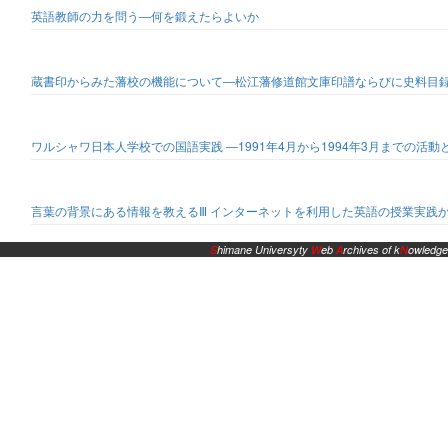
英語教師の力を問う―何を鍛えたらよいか
蔵書印からみた藩校の機能について―松江藩修道館文庫印譜ならびに史料目
ワルシャワ日本人学校での国語実践 ―1991年4月から1994年3月までの活
言葉の背景にある情報を教えるⅢ インターネットを利用した英語の授業実践か
S
himane Universyty
W
eb
A
rchives of k
N
owledge