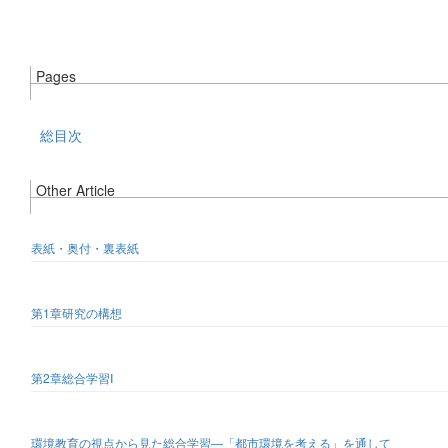
Pages
総目次
Other Article
表紙・奥付・裏表紙
第1章研究の構想
第2章総合学習Ⅰ
環境教育の視点から見た総合学習―「都市環境を考える」を通して