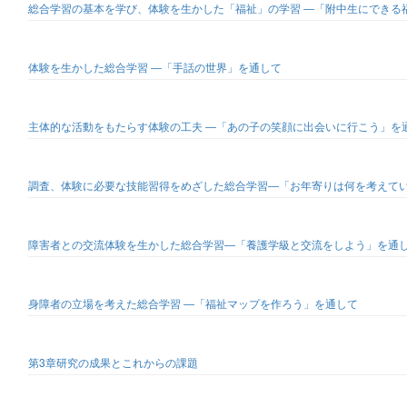
総合学習の基本を学び、体験を生かした「福祉」の学習 ―「附中生にできる
体験を生かした総合学習 ―「手話の世界」を通して
主体的な活動をもたらす体験の工夫 ―「あの子の笑顔に出会いに行こう」を
調査、体験に必要な技能習得をめざした総合学習―「お年寄りは何を考えて
障害者との交流体験を生かした総合学習―「養護学級と交流をしよう」を通
身障者の立場を考えた総合学習 ―「福祉マップを作ろう」を通して
第3章研究の成果とこれからの課題