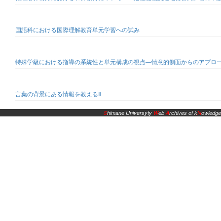
国語科における国際理解教育単元学習への試み
特殊学級における指導の系統性と単元構成の視点―情意的側面からのアプロ
言葉の背景にある情報を教えるⅡ
S
himane Universyty
W
eb
A
rchives of k
N
owledge