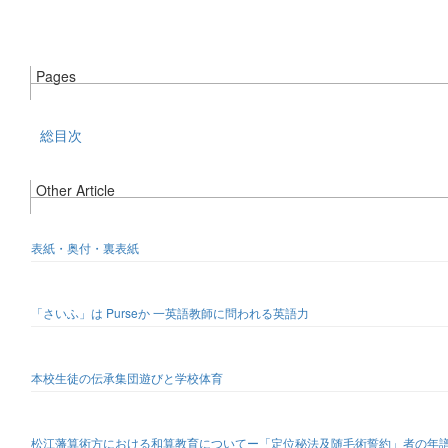
Pages
総目次
Other Article
表紙・奥付・裏表紙
「さいふ」は Purseか 一英語教師に問われる英語力
本校生徒の伝承集団遊びと学校体育
松江藩算術方における和算教育についてー「定位秘法及随毛術誓約」者の年