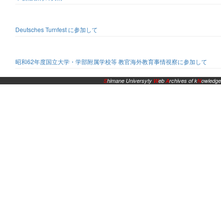
Deutsches Turnfest に参加して
昭和62年度国立大学・学部附属学校等 教官海外教育事情視察に参加して
S
himane Universyty
W
eb
A
rchives of k
N
owledge