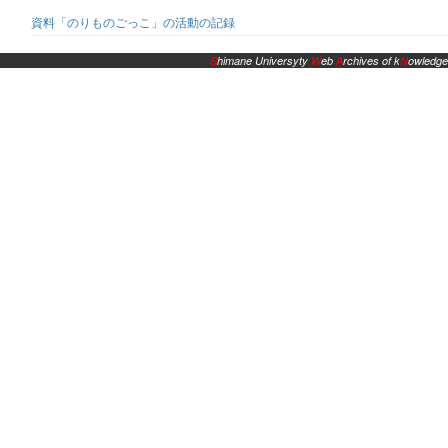
資料「のりものごっこ」の活動の記録
S
himane Universyty
W
eb
A
rchives of k
N
owledge