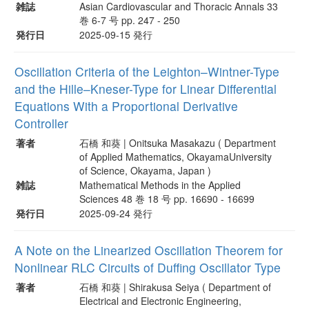
雑誌
Asian Cardiovascular and Thoracic Annals 33
巻 6-7 号 pp. 247 - 250
発行日
2025-09-15 発行
Oscillation Criteria of the Leighton–Wintner-Type
and the Hille–Kneser-Type for Linear Differential
Equations With a Proportional Derivative
Controller
著者
石橋 和葵 | Onitsuka Masakazu ( Department
of Applied Mathematics, OkayamaUniversity
of Science, Okayama, Japan )
雑誌
Mathematical Methods in the Applied
Sciences 48 巻 18 号 pp. 16690 - 16699
発行日
2025-09-24 発行
A Note on the Linearized Oscillation Theorem for
Nonlinear RLC Circuits of Duffing Oscillator Type
著者
石橋 和葵 | Shirakusa Seiya ( Department of
Electrical and Electronic Engineering,