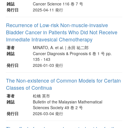
雑誌
Cancer Science 116 巻 7 号
発行日
2025-04-11 発行
Recurrence of Low-risk Non-muscle-invasive
Bladder Cancer in Patients Who Did Not Receive
Immediate Intravesical Chemotherapy
著者
MINATO, A. et al. | 永田 祐二郎
雑誌
Cancer Diagnosis & Prognosis 6 巻 1 号 pp.
135 - 143
発行日
2026-01-03 発行
The Non-existence of Common Models for Certain
Classes of Continua
著者
松橋 英市
雑誌
Bulletin of the Malaysian Mathematical
Sciences Society 49 巻 2 号
発行日
2026-03-04 発行