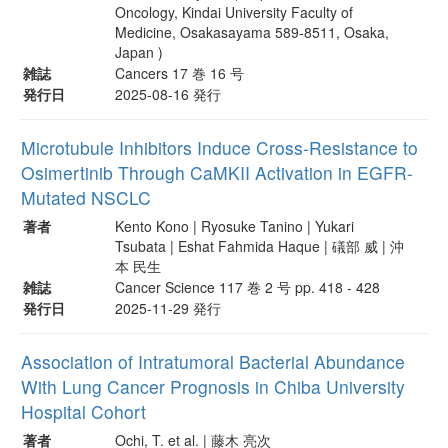
Oncology, Kindai University Faculty of
Medicine, Osakasayama 589-8511, Osaka,
Japan )
雑誌
Cancers 17 巻 16 号
発行日
2025-08-16 発行
Microtubule Inhibitors Induce Cross-Resistance to
Osimertinib Through CaMKII Activation in EGFR-
Mutated NSCLC
著者
Kento Kono | Ryosuke Tanino | Yukari
Tsubata | Eshat Fahmida Haque | 礒部 威 | 沖
本 民生
雑誌
Cancer Science 117 巻 2 号 pp. 418 - 428
発行日
2025-11-29 発行
Association of Intratumoral Bacterial Abundance
With Lung Cancer Prognosis in Chiba University
Hospital Cohort
著者
Ochi, T. et al. | 藤木 亮次