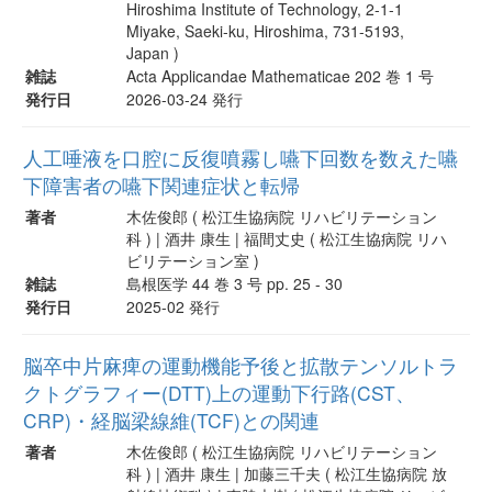
Hiroshima Institute of Technology, 2-1-1
Miyake, Saeki-ku, Hiroshima, 731-5193,
Japan )
雑誌
Acta Applicandae Mathematicae 202 巻 1 号
発行日
2026-03-24 発行
人工唾液を口腔に反復噴霧し嚥下回数を数えた嚥
下障害者の嚥下関連症状と転帰
著者
木佐俊郎 ( 松江生協病院 リハビリテーション
科 ) | 酒井 康生 | 福間丈史 ( 松江生協病院 リハ
ビリテーション室 )
雑誌
島根医学 44 巻 3 号 pp. 25 - 30
発行日
2025-02 発行
脳卒中片麻痺の運動機能予後と拡散テンソルトラ
クトグラフィー(DTT)上の運動下行路(CST、
CRP)・経脳梁線維(TCF)との関連
著者
木佐俊郎 ( 松江生協病院 リハビリテーション
科 ) | 酒井 康生 | 加藤三千夫 ( 松江生協病院 放