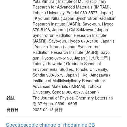
Yuta Kimura ( Institute of Multidisciplinary
Research for Advanced Materials (IMRAM),
Tohoku University, Sendai 980-8577, Japan )
| Kiyofumi Nitta ( Japan Synchrotron Radiation
Research Institute (JASRI), Sayo-gun, Hyogo
679-5198, Japan ) | Oki Sekizawa ( Japan
Synchrotron Radiation Research Institute
(JASRI), Sayo-gun, Hyogo 679-5198, Japan )
| Yasuko Terada ( Japan Synchrotron
Radiation Research Institute (JASRI), Sayo-
gun, Hyogo 679-5198, Japan ) | 八代 圭司 |
Tatsuya Kawada ( Graduate School of
Environmental Studies, Tohoku University,
Sendai 980-8579, Japan ) | Koji Amezawa (
Institute of Multidisciplinary Research for
Advanced Materials (IMRAM), Tohoku
University, Sendai 980-8577, Japan )
雑誌
The Journal of Physical Chemistry Letters 16
巻 37 号 pp. 9599 - 9605
発行日
2025-09-18 発行
Spectroscopic change of rhodamine 3B