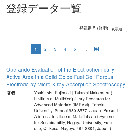
登録データ一覧
登録番号 (降順)
表示順
1
2
3
4
5
...
Operando Evaluation of the Electrochemically
Active Area in a Solid Oxide Fuel Cell Porous
Electrode by Micro X-ray Absorption Spectroscopy
著者
Yoshinobu Fujimaki | Takashi Nakamura (
Institute of Multidisciplinary Research for
Advanced Materials (IMRAM), Tohoku
University, Sendai 980-8577, Japan; Present
Address: Institute of Materials and Systems
for Sustainability, Nagoya University, Furo-
cho, Chikusa, Nagoya 464-8601, Japan ) |