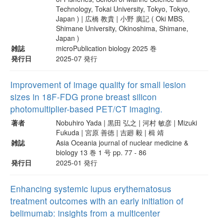
Technology, Tokai University, Tokyo, Tokyo,
Japan ) | 広橋 教貴 | 小野 廣記 ( Oki MBS,
Shimane University, Okinoshima, Shimane,
Japan )
雑誌
microPublication biology 2025 巻
発行日
2025-07 発行
Improvement of image quality for small lesion
sizes in 18F-FDG prone breast silicon
photomultiplier-based PET/CT imaging.
著者
Nobuhiro Yada | 黒田 弘之 | 河村 敏彦 | Mizuki
Fukuda | 宮原 善徳 | 吉廻 毅 | 楫 靖
雑誌
Asia Oceania journal of nuclear medicine &
biology 13 巻 1 号 pp. 77 - 86
発行日
2025-01 発行
Enhancing systemic lupus erythematosus
treatment outcomes with an early initiation of
belimumab: insights from a multicenter