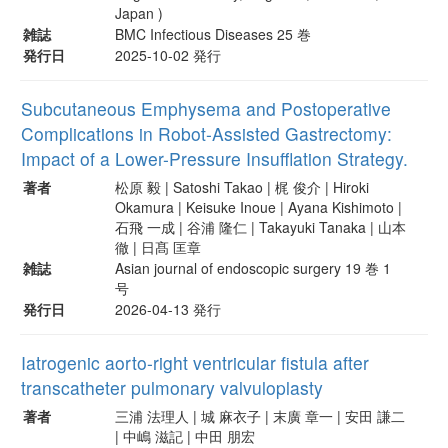
Japan )
雑誌
BMC Infectious Diseases 25 巻
発行日
2025-10-02 発行
Subcutaneous Emphysema and Postoperative
Complications in Robot-Assisted Gastrectomy:
Impact of a Lower-Pressure Insufflation Strategy.
著者
松原 毅 | Satoshi Takao | 梶 俊介 | Hiroki
Okamura | Keisuke Inoue | Ayana Kishimoto |
石飛 一成 | 谷浦 隆仁 | Takayuki Tanaka | 山本
徹 | 日髙 匡章
雑誌
Asian journal of endoscopic surgery 19 巻 1
号
発行日
2026-04-13 発行
Iatrogenic aorto-right ventricular fistula after
transcatheter pulmonary valvuloplasty
著者
三浦 法理人 | 城 麻衣子 | 末廣 章一 | 安田 謙二
| 中嶋 滋記 | 中田 朋宏