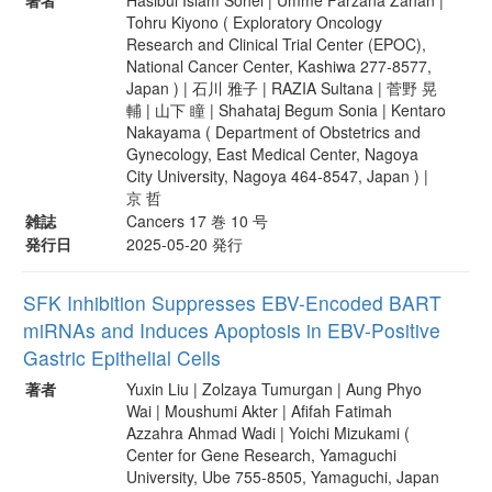
Tohru Kiyono ( Exploratory Oncology
Research and Clinical Trial Center (EPOC),
National Cancer Center, Kashiwa 277-8577,
Japan ) | 石川 雅子 | RAZIA Sultana | 菅野 晃
輔 | 山下 瞳 | Shahataj Begum Sonia | Kentaro
Nakayama ( Department of Obstetrics and
Gynecology, East Medical Center, Nagoya
City University, Nagoya 464-8547, Japan ) |
京 哲
雑誌
Cancers 17 巻 10 号
発行日
2025-05-20 発行
SFK Inhibition Suppresses EBV-Encoded BART
miRNAs and Induces Apoptosis in EBV-Positive
Gastric Epithelial Cells
著者
Yuxin Liu | Zolzaya Tumurgan | Aung Phyo
Wai | Moushumi Akter | Afifah Fatimah
Azzahra Ahmad Wadi | Yoichi Mizukami (
Center for Gene Research, Yamaguchi
University, Ube 755-8505, Yamaguchi, Japan