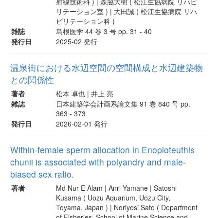
射線技術科 ) | 森脇大樹 ( 松江生協病院 リハビ
リテーション室 ) | 大田誠 ( 松江生協病院 リハ
ビリテーション科 )
雑誌
島根医学 44 巻 3 号 pp. 31 - 40
発行日
2025-02 発行
温泉街における水辺空間の空間構成と水辺建築物
との関係性
著者
松本 卓也 | 井上 亮
雑誌
日本建築学会計画系論文集 91 巻 840 号 pp.
363 - 373
発行日
2026-02-01 発行
Within-female sperm allocation in Enoploteuthis
chunii is associated with polyandry and male-
biased sex ratio.
著者
Md Nur E Alam | Anri Yamane | Satoshi
Kusama ( Uozu Aquarium, Uozu City,
Toyama, Japan ) | Noriyosi Sato ( Department
of Fisheries, School of Marine Science and