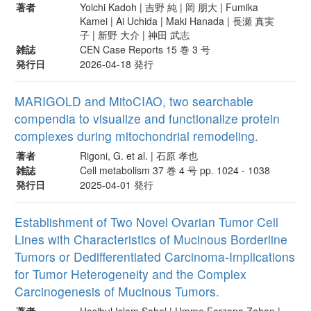
著者
Yoichi Kadoh | 吉野 純 | 岡 朋大 | Fumika
Kamei | Ai Uchida | Maki Hanada | 長瀬 真実
子 | 新野 大介 | 神田 武志
雑誌
CEN Case Reports 15 巻 3 号
発行日
2026-04-18 発行
MARIGOLD and MitoCIAO, two searchable
compendia to visualize and functionalize protein
complexes during mitochondrial remodeling.
著者
Rigoni, G. et al. | 石原 孝也
雑誌
Cell metabolism 37 巻 4 号 pp. 1024 - 1038
発行日
2025-04-01 発行
Establishment of Two Novel Ovarian Tumor Cell
Lines with Characteristics of Mucinous Borderline
Tumors or Dedifferentiated Carcinoma-Implications
for Tumor Heterogeneity and the Complex
Carcinogenesis of Mucinous Tumors.
著者
Hasibul Islam Sohel | Umme Farzana Zahan |