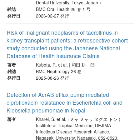
Dental University, Tokyo, Japan )
雑誌
BMC Oral Health 26 巻 1 号
発行日
2026-02-27 発行
Risk of malignant neoplasms of tacrolimus in
kidney transplant patients: a retrospective cohort
study conducted using the Japanese National
Database of Health Insurance Claims
著者
Kubota, R. et al. | 和田 耕一郎
雑誌
BMC Nephrology 26 巻
発行日
2025-08-26 発行
Detection of AcrAB efflux pump mediated
ciprofloxacin resistance in Escherichia coli and
Klebsiella pneumoniae in Nepal
著者
Kharel, S. et al. | ミャ ミャッ ヌグエ トン (
Institute of Tropical Medicine, DEJIMA
Infectious Disease Research Alliance,
Nagasaki University, Nagasaki, 852-8523,