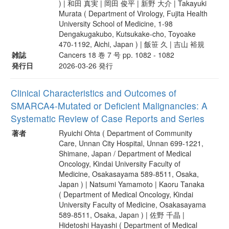
) | 和田 真実 | 岡田 俊平 | 新野 大介 | Takayuki
Murata ( Department of Virology, Fujita Health
University School of Medicine, 1-98
Dengakugakubo, Kutsukake-cho, Toyoake
470-1192, Aichi, Japan ) | 飯笹 久 | 吉山 裕規
雑誌
Cancers 18 巻 7 号 pp. 1082 - 1082
発行日
2026-03-26 発行
Clinical Characteristics and Outcomes of
SMARCA4-Mutated or Deficient Malignancies: A
Systematic Review of Case Reports and Series
著者
Ryuichi Ohta ( Department of Community
Care, Unnan City Hospital, Unnan 699-1221,
Shimane, Japan / Department of Medical
Oncology, Kindai University Faculty of
Medicine, Osakasayama 589-8511, Osaka,
Japan ) | Natsumi Yamamoto | Kaoru Tanaka
( Department of Medical Oncology, Kindai
University Faculty of Medicine, Osakasayama
589-8511, Osaka, Japan ) | 佐野 千晶 |
Hidetoshi Hayashi ( Department of Medical