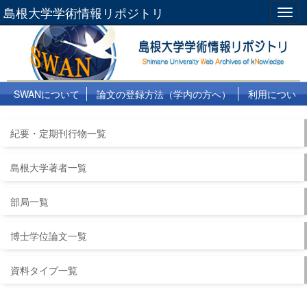
島根大学学術情報リポジトリ
Togg
navig
SWANについて
論文の登録方法（学内の方へ）
利用につい
て
よくある質問
リンク集
紀要・定期刊行物一覧
島根大学著者一覧
部局一覧
博士学位論文一覧
資料タイプ一覧