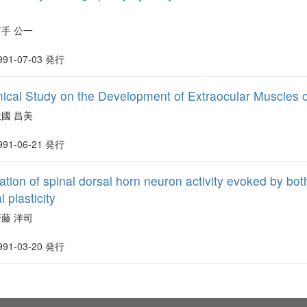
下手 公一
991-07-03 発行
cal Study on the Development of Extraocular Muscles
大國 昌美
991-06-21 発行
tion of spinal dorsal horn neuron activity evoked by bot
 plasticity
斉藤 洋司
991-03-20 発行