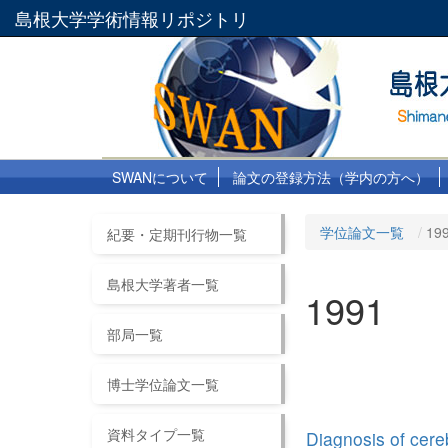
島根大学学術情報リポジトリ
SWANについて
論文の登録方法（学内の方へ）
学位論文一覧
19
紀要・定期刊行物一覧
島根大学著者一覧
1991
部局一覧
博士学位論文一覧
資料タイプ一覧
Diagnosis of cere