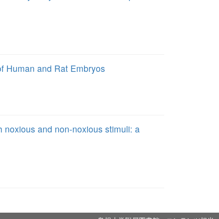
 of Human and Rat Embryos
h noxious and non-noxious stimuli: a