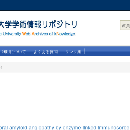
教員
利用について
よくある質問
リンク集
91
bral amyloid angiopathy by enzyme-linked immunosorbent