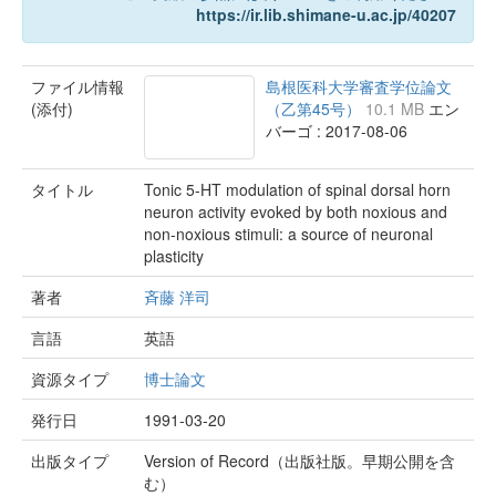
https://ir.lib.shimane-u.ac.jp/40207
ファイル情報
島根医科大学審査学位論文
(添付)
（乙第45号）
10.1 MB
エン
バーゴ : 2017-08-06
タイトル
Tonic 5-HT modulation of spinal dorsal horn
neuron activity evoked by both noxious and
non-noxious stimuli: a source of neuronal
plasticity
著者
斉藤 洋司
言語
英語
資源タイプ
博士論文
発行日
1991-03-20
出版タイプ
Version of Record（出版社版。早期公開を含
む）