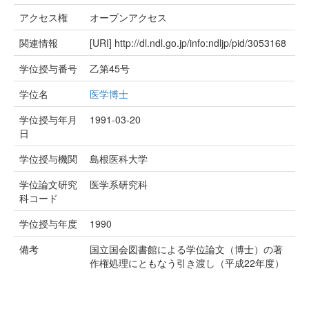
アクセス権
オープンアクセス
関連情報
[URI]
http://dl.ndl.go.jp/info:ndljp/pid/3053168
学位授与番号
乙第45号
学位名
医学博士
学位授与年月
1991-03-20
日
学位授与機関
島根医科大学
学位論文研究
医学系研究科
科コード
学位授与年度
1990
備考
国立国会図書館による学位論文（博士）の著
作権処理にともなう引き渡し（平成22年度）