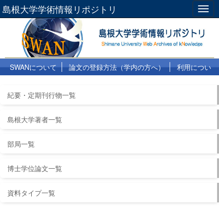
島根大学学術情報リポジトリ
Togg
navig
SWANについて
論文の登録方法（学内の方へ）
利用につい
て
よくある質問
リンク集
紀要・定期刊行物一覧
島根大学著者一覧
部局一覧
博士学位論文一覧
資料タイプ一覧