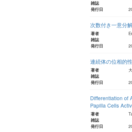
雑誌
発行日
2
次数付き一意分
著者
E
雑誌
発行日
2
連続体の位相的
著者
雑誌
発行日
2
Differentiation o
Papilla Cells Act
著者
T
雑誌
発行日
2