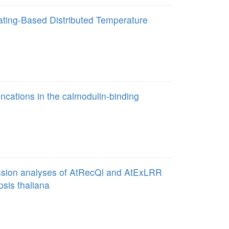
ating-Based Distributed Temperature
ncations in the calmodulin-binding
ession analyses of AtRecQl and AtExLRR
psis thaliana