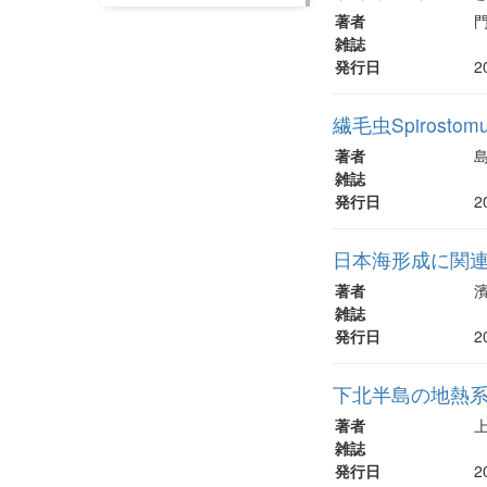
著者
雑誌
発行日
2
繊毛虫Spirost
著者
雑誌
発行日
2
日本海形成に関
著者
雑誌
発行日
2
下北半島の地熱
著者
雑誌
発行日
2