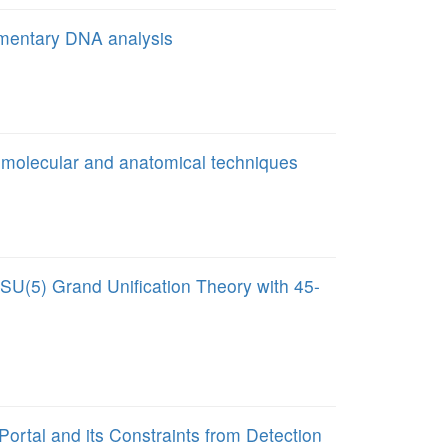
dimentary DNA analysis
g molecular and anatomical techniques
SU(5) Grand Unification Theory with 45-
rtal and its Constraints from Detection