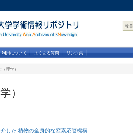
教員
利用について
よくある質問
リンク集
士（理学）
理学）
介した 植物の全身的な窒素応答機構