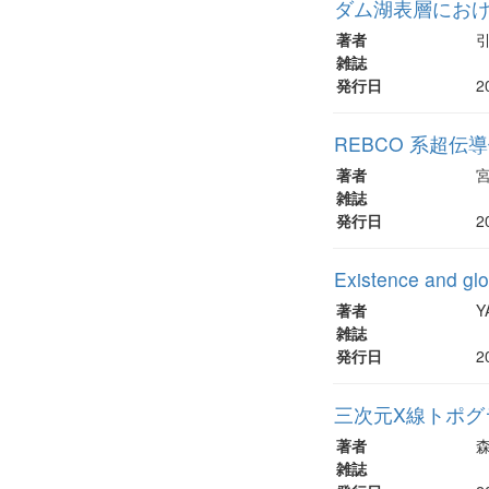
ダム湖表層にお
著者
雑誌
発行日
2
REBCO 系超
著者
雑誌
発行日
2
Existence and glob
著者
Y
雑誌
発行日
2
三次元X線トポグ
著者
雑誌