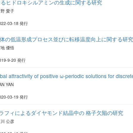
けるヒドロキシルアミンの生成に関する研究
引野 愛子
022-03-18 発行
伝導体の低温形成プロセス並びに転移温度向上に関する研
宮地 優悟
019-9-20 発行
al attractivity of positive ω-periodic solutions for disc
AN YAN
020-03-19 発行
ラフィによるダイヤモンド結晶中の 格子欠陥の研究
森川 公彦