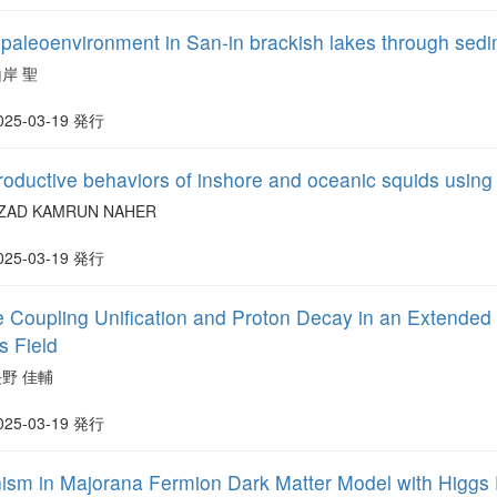
e paleoenvironment in San-in brackish lakes through se
岸 聖
025-03-19 発行
productive behaviors of inshore and oceanic squids usin
ZAD KAMRUN NAHER
025-03-19 発行
 Coupling Unification and Proton Decay in an Extended 
s Field
長野 佳輔
025-03-19 発行
sm in Majorana Fermion Dark Matter Model with Higgs Po