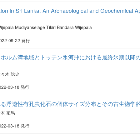
tion in Sri Lanka: An Archaeological and Geochemical 
ijepala Mudiyanselage Tikiri Bandara Wijepala
022-09-22 発行
・ホルム湾地域とトッテン氷河沖における最終氷期以降
佐々木 聡史
022-03-18 発行
れる浮遊性有孔虫化石の個体サイズ分布とその古生物学
鈴木 拓馬
022-03-18 発行