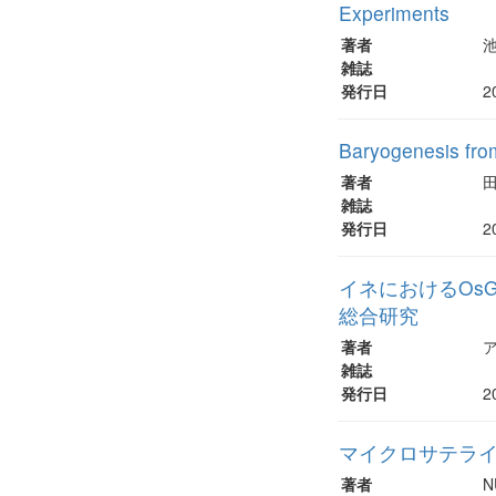
Experiments
著者
雑誌
発行日
2
Baryogenesis from
著者
雑誌
発行日
2
イネにおけるOs
総合研究
著者
雑誌
発行日
2
マイクロサテライ
著者
N