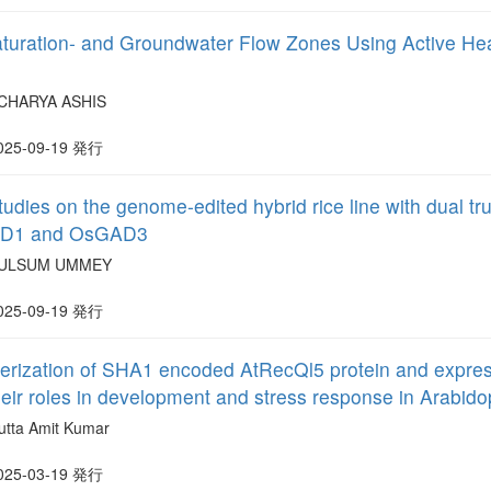
aturation- and Groundwater Flow Zones Using Active He
CHARYA ASHIS
025-09-19 発行
dies on the genome-edited hybrid rice line with dual tru
AD1 and OsGAD3
ULSUM UMMEY
025-09-19 発行
terization of SHA1 encoded AtRecQl5 protein and expr
heir roles in development and stress response in Arabido
utta Amit Kumar
025-03-19 発行