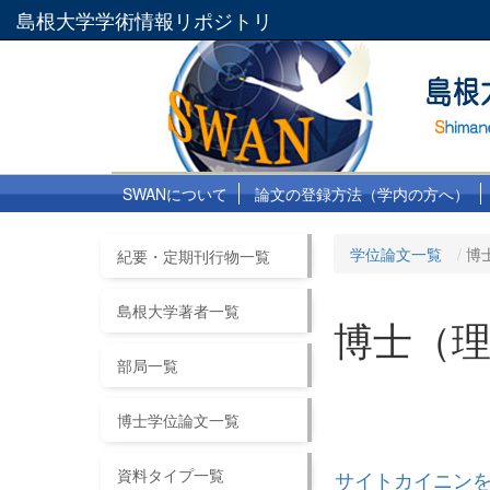
島根大学学術情報リポジトリ
SWANについて
論文の登録方法（学内の方へ）
学位論文一覧
博
紀要・定期刊行物一覧
島根大学著者一覧
博士（
部局一覧
博士学位論文一覧
資料タイプ一覧
サイトカイニンを