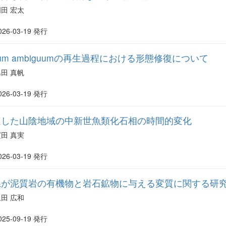
門田 宏太
026-03-19 発行
omum ambiguumの再生過程における形態修復について
島田 真帆
026-03-19 発行
連した山陰地域の中新世魚類化石相の時間的変化
濱田 真実
026-03-19 発行
系が泥質岩の有機物と岩石鉱物に与える変質に関する研
上田 広和
025-09-19 発行