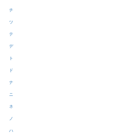
チ
ツ
テ
デ
ト
ド
ナ
ニ
ネ
ノ
ハ