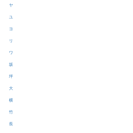
ヤ
ユ
ヨ
リ
ワ
坂
坪
大
横
竹
長