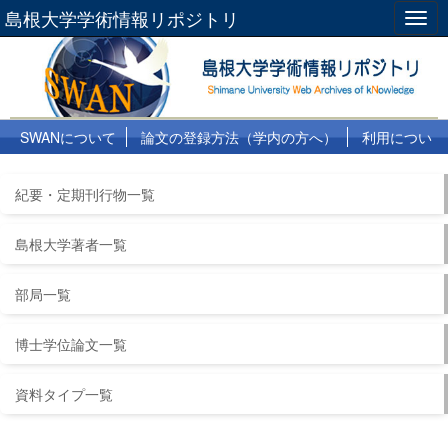
島根大学学術情報リポジトリ
Togg
navig
SWANについて
論文の登録方法（学内の方へ）
利用につい
て
よくある質問
リンク集
紀要・定期刊行物一覧
島根大学著者一覧
部局一覧
博士学位論文一覧
資料タイプ一覧