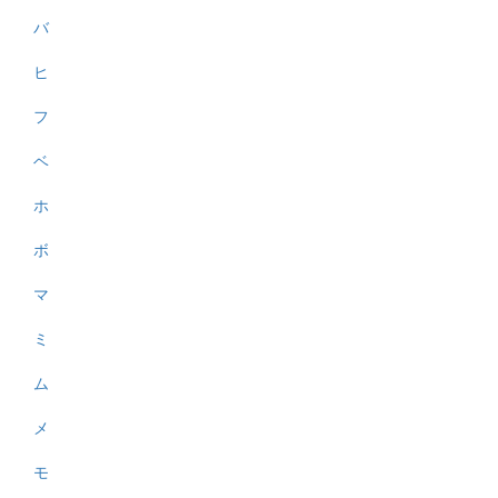
バ
ヒ
フ
ベ
ホ
ボ
マ
ミ
ム
メ
モ