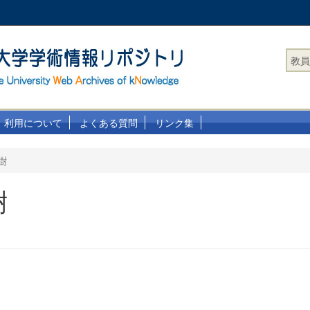
教員
利用について
よくある質問
リンク集
樹
樹