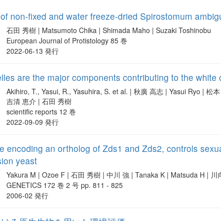
of non-fixed and water freeze-dried Spirostomum ambi
石田 秀樹 | Matsumoto Chika | Shimada Maho | Suzaki Toshinobu
European Journal of Protistology 85 巻
2022-06-13 発行
les are the major components contributing to the white c
Akihiro, T., Yasui, R., Yasuhira, S. et al. | 秋廣 高志 | Yasui 
吉清 恵介 | 石田 秀樹
scientific reports 12 巻
2022-09-09 発行
 encoding an ortholog of Zds1 and Zds2, controls sexual di
sion yeast
Yakura M | Ozoe F | 石田 秀樹 | 中川 強 | Tanaka K | Matsuda H | 
GENETICS 172 巻 2 号 pp. 811 - 825
2006-02 発行