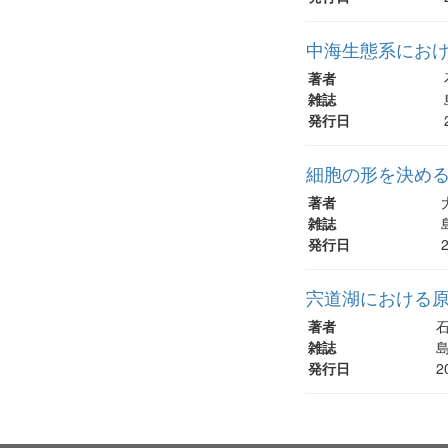
中海生態系にお
著者
雑誌
発行日
細胞の形を決め
著者
雑誌
発行日
宍道湖における
著者
石
雑誌
島
発行日
2