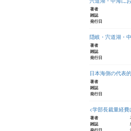
宍道湖・中海に
著者
雑誌
発行日
隠岐・宍道湖・中
著者
雑誌
発行日
日本海側の代表
著者
雑誌
発行日
<学部長裁量経費
著者
雑誌
発行日