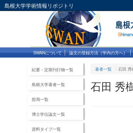
島根大学学術情報リポジトリ
SWANについて
論文の登録方法（学内の方へ）
著者一覧
石田 秀
紀要・定期刊行物一覧
石田 秀
島根大学著者一覧
部局一覧
博士学位論文一覧
資料タイプ一覧